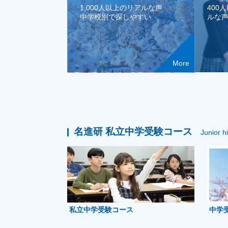
1,000人以上のリアルな声
400
中学校別で探しやすい
ルな
More
名進研 私立中学受験コース
Junior h
私立中学受験コース
中学