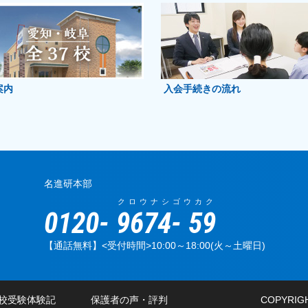
案内
入会手続きの流れ
名進研本部
クロウナシ
ゴウカク
0120-
9674
-
59
【通話無料】<受付時間>10:00～18:00(火～土曜日)
校受験体験記
保護者の声・評判
COPYRIGH