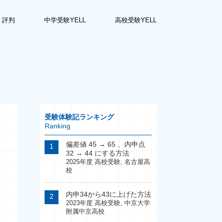
・評判
中学受験YELL
高校受験YELL
受験体験記ランキング
Ranking
偏差値 45 → 65 、内申点
32 → 44 にする方法
2025年度 高校受験
,
名古屋高
校
内申34から43に上げた方法
2023年度 高校受験
,
中京大学
附属中京高校