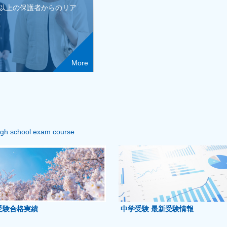
人以上の保護者からのリア
声
More
igh school exam course
受験合格実績
中学受験 最新受験情報