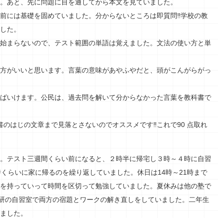
。あと、先に問題に目を通してから本文を見ていました。
前には基礎を固めていました。分からないところは即質問‼学校の教
した。
始まらないので、テスト範囲の単語は覚えました。文法の使い方と単
方がいいと思います。言葉の意味があやふやだと、頭がこんがらがっ
ばいけます。公民は、過去問を解いて分からなかった言葉を教科書で
の文章まで見落とさないのでオススメです‼これで90 点取れ
。テスト三週間くらい前になると、２時半に帰宅し３時～４時に自習
時くらいに家に帰るのを繰り返していました。休日は14時～21時まで
を持っていって時間を区切って勉強していました。夏休みは他の塾で
進研の自習室で両方の宿題とワークの解き直しをしていました。二年生
ました。