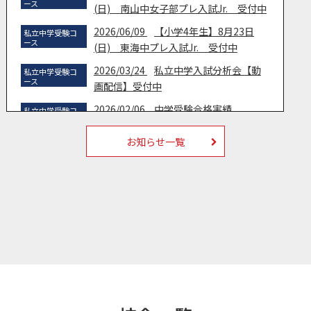
ース
(日) 南山中女子部プレ入試Jr. 受付中
2026/06/09
【小学4年生】8月23日
私立中学受験コ
ース
(日) 東海中プレ入試Jr. 受付中
2026/03/24
私立中学入試分析会【動
私立中学受験コ
ース
画配信】受付中
2026/02/06
中学受験合格実績
私立中学受験コ
ース
2022/06/28
【好評発売中】書籍／中
私立中学受験コ
お知らせ一覧
ース
学受験限界突破算数