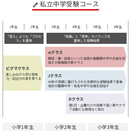
私立中学受験コース
1年生
2年生
3年生
4年生
5年生
6年生
「答え」よりも「プロセ
「知識」と「思考」のバランスを
ス」を重視
重視した受験指導
αクラス
開成・灘・桜蔭といった全国の最難関中学の合格を目
指す少数精鋭の新クラス
ピグマクラス
楽しみながら学び思考
Jクラス
力・記述力の芽を育てる
40年の実績に裏打ちされた効果的な受験指導で東海
地区の難関中学・有名中学の合格を目指す
Dクラス
週1日・土曜だけの授業で習い事やクラ
ブ活動とも無理なく両立
小学1年生
小学2年生
小学3年生