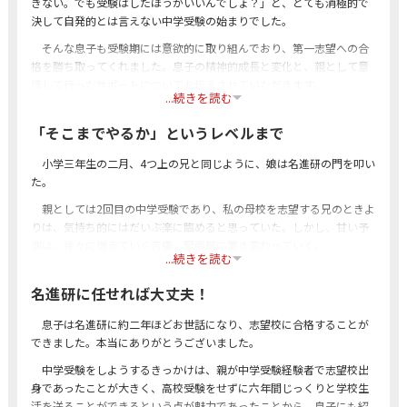
きない。でも受験はしたほうがいいんでしょ？」と、とても消極的で
決して自発的とは言えない中学受験の始まりでした。
そんな息子も受験期には意欲的に取り組んでおり、第一志望への合
格を勝ち取ってくれました。息子の精神的成長と変化と、親として意
識して行ったサポートについてお伝えさせていただきます。
...続きを読む
「そこまでやるか」というレベルまで
小学三年生の二月、4つ上の兄と同じように、娘は名進研の門を叩い
た。
親としては2回目の中学受験であり、私の母校を志望する兄のときよ
りは、気持ち的にはだいぶ楽に臨めると思っていた。しかし、甘い予
測は、徐々に増えていく苦痛、緊張感に置き変わっていく。
...続きを読む
名進研に任せれば大丈夫！
息子は名進研に約二年ほどお世話になり、志望校に合格することが
できました。本当にありがとうございました。
中学受験をしようするきっかけは、親が中学受験経験者で志望校出
身であったことが大きく、高校受験をせずに六年間じっくりと学校生
活を送ることができるという点が魅力であったことから、息子にも紹