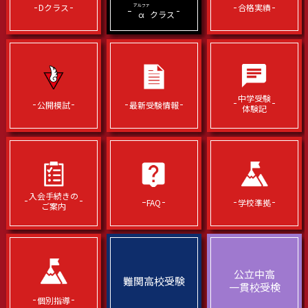
Dクラス
合格実績
アルファ
α
クラス
中学受験
公開模試
最新受験情報
体験記
入会手続きの
FAQ
学校準拠
ご案内
公立中高
難関高校受験
一貫校受検
個別指導