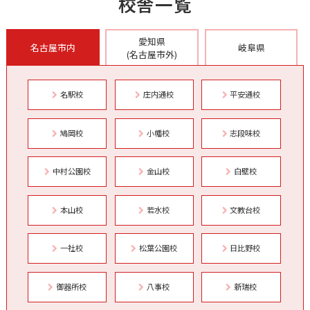
校舎一覧
愛知県
名古屋市内
岐阜県
(名古屋市外)
名駅校
庄内通校
平安通校
鳩岡校
小幡校
志段味校
中村公園校
金山校
白壁校
本山校
若水校
文教台校
一社校
松葉公園校
日比野校
御器所校
八事校
新瑞校