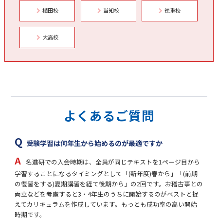
植田校
当知校
徳重校
大高校
よくあるご質問
受験学習は何年生から始めるのが最適ですか
名進研での入会時期は、全員が同じテキストを1ページ目から
学習することになるタイミングとして「(新年度)春から」「(前期
の復習をする)夏期講習を経て後期から」の2回です。お稽古事との
両立などを考慮すると3・4年生のうちに開始するのがベストと捉
えてカリキュラムを作成しています。もっとも成功率の高い開始
時期です。