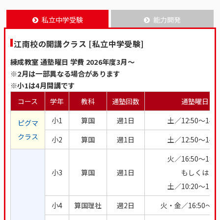
私立中学受験
能力開発
江南校の開講クラス [私立中学受験]
練成教室 通塾曜日 学費 2026年度3月～
※2月は一部異なる場合があります
※小1は4月開講です
コース
学年
教科
通塾回数
通塾曜日
小1
算国
週1日
土／12:50～14:5
ピグマ
クラス
小2
算国
週1日
土／12:50～14:5
火／16:50～18:5
小3
算国
週1日
もしくは
土／10:20～12:2
小4
算国理社
週2日
火・金／16:50～20: