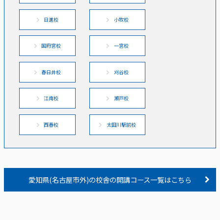
日進校
小牧校
国府宮校
一宮校
春日井校
刈谷校
江南校
瀬戸校
西春校
太田川駅前校
愛知県(名古屋市外)の校舎の開講コース一覧はこちら