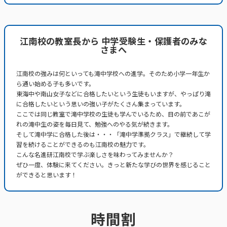
江南校の教室長から 中学受験生・保護者のみな
さまへ
江南校の強みは何といっても滝中学校への進学。そのため小学一年生か
ら通い始める子も多いです。
東海中や南山女子などに合格したいという生徒もいますが、やっぱり滝
に合格したいという思いの強い子がたくさん集まっています。
ここでは同じ教室で滝中学校の生徒も学んでいるため、目の前であこが
れの滝中生の姿を毎日見て、勉強へのやる気が続きます。
そして滝中学に合格した後は・・・「滝中学準拠クラス」で継続して学
習を続けることができるのも江南校の魅力です。
こんな名進研江南校で学ぶ楽しさを味わってみませんか？
ぜひ一度、体験に来てください。きっと新たな学びの世界を感じること
ができると思います！
時間割