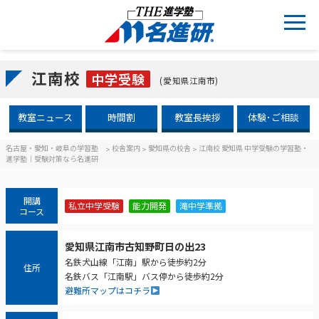
江南校
中学受験
(愛知県江南市)
教室ニュース
時間割
教室長挨拶
体験･ご相談
名古屋・愛知・岐阜の学習塾
校舎案内
愛知県の校舎
江南校 愛知県 中学受験の学習塾・
>
>
>
進学塾｜受験対策なら名進研
開講
私立中学受験
能力開発
滝中学準拠
コース
愛知県江南市古知野町日の出23
名鉄犬山線「江南」駅から徒歩約2分
住所
名鉄バス「江南駅」バス停から徒歩約2分
避難所マップはコチラ