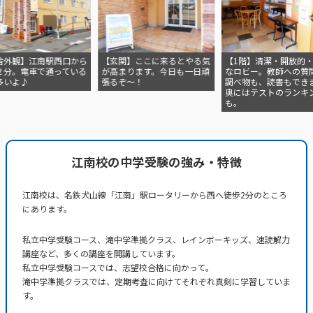
外観】江南駅西口から
【玄関】ここに来るとやる気
【1階】清潔・開放的・
分。電車で通っている
が高まります。今日も一日頑
なロビー。教師への質問
いよ♪
張るぞ～！
調べ物も、読書もできま
奥にはテストのランキン
も。
江南校の中学受験の強み・特徴
江南校は、名鉄犬山線「江南」駅ロータリーから西へ徒歩2分のところ
にあります。
私立中学受験コース、滝中学準拠クラス、レインボーキッズ、速読解力
講座など、多くの講座を開講しています。
私立中学受験コースでは、志望校合格に向かって。
滝中学準拠クラスでは、定期考査に向けてそれぞれ真剣に学習していま
す。