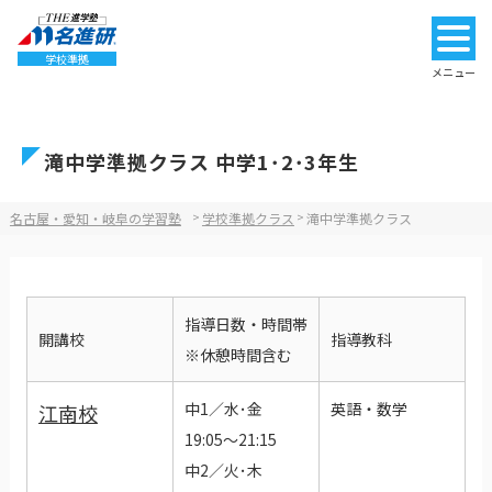
学校準拠
メニュー
滝中学準拠クラス 中学1･2･3年生
名古屋・愛知・岐阜の学習塾
>
学校準拠クラス
>
滝中学準拠クラス
指導日数・時間帯
開講校
指導教科
※休憩時間含む
中1／水･金
英語・数学
江南校
19:05～21:15
中2／火･木