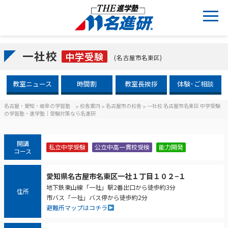
一社校
中学受験
(名古屋市名東区)
教室ニュース
時間割
教室長挨拶
体験･ご相談
名古屋・愛知・岐阜の学習塾
校舎案内
名古屋市の校舎
一社校 名古屋市名東区 中学受験
>
>
>
の学習塾・進学塾｜受験対策なら名進研
開講
私立中学受験
公立中高一貫校受検
能力開発
コース
愛知県名古屋市名東区一社１丁目１０２−１
地下鉄東山線「一社」駅2番出口から徒歩約3分
住所
市バス「一社」バス停から徒歩約2分
避難所マップはコチラ