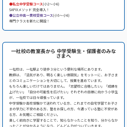
●私立中学受験コース
(小2～小6)
SAPIXメソッド 完全導入！
●公立中高一貫校受検コース
(小5～小6)
専門クラスを新たに開設！
一社校の教室長から 中学受験生・保護者のみな
さまへ
一社校は、一社駅より徒歩３分という便利な場所にあります。
教師は、「活気があり、明るく楽しい雰囲気」をモットーに、お子さま
とのコミュニケーションを大切にして、授業を進めています。
もちろん楽しいだけではありません。「志望校に合格したい」「成績を
上げたい」「自分の可能性を広げたい」それぞれの目標に向かう小学生
が、一社校では日々頑張っています。
中学受験か高校受験かで迷われている方、これまでの自宅学習でお子さ
まの学力に不安のある方、塾をお探しの方、今通っている塾に不安があ
る方、お気軽にご相談ください。
楽しく前向きに学習することで、知らなかったことを知り、分からなか
ったことが分かるようになり、どんどん力がついていきます。