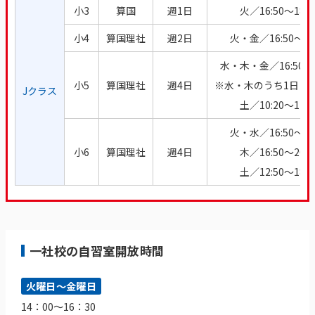
小3
算国
週1日
火／16:50～18:5
小4
算国理社
週2日
火・金／16:50～20:
水・木・金／16:50～2
小5
算国理社
週4日
※水・木のうち1日は～1
Jクラス
土／10:20～12:1
火・水／16:50～18:
小6
算国理社
週4日
木／16:50～20:0
土／12:50～18:1
一社校の自習室開放時間
火曜日～金曜日
14：00～16：30