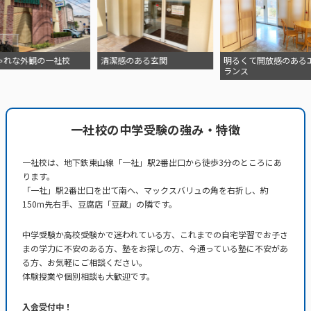
清潔感のある玄関
明るくて開放感のあるエント
整理整頓の行き
ランス
一社校の中学受験の強み・特徴
一社校は、地下鉄東山線「一社」駅2番出口から徒歩3分のところにあ
ります。
「一社」駅2番出口を出て南へ、マックスバリュの角を右折し、約
150m先右手、豆腐店「豆蔵」の隣です。
中学受験か高校受験かで迷われている方、これまでの自宅学習でお子さ
まの学力に不安のある方、塾をお探しの方、今通っている塾に不安があ
る方、お気軽にご相談ください。
体験授業や個別相談も大歓迎です。
入会受付中！