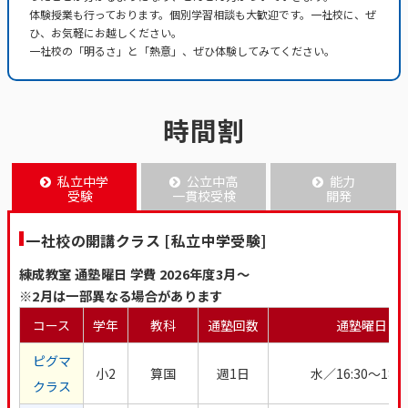
体験授業も行っております。個別学習相談も大歓迎です。一社校に、ぜ
ひ、お気軽にお越しください。
一社校の「明るさ」と「熱意」、ぜひ体験してみてください。
時間割
私立中学
公立中高
能力
受験
一貫校受検
開発
一社校の開講クラス [私立中学受験]
練成教室 通塾曜日 学費 2026年度3月～
※2月は一部異なる場合があります
コース
学年
教科
通塾回数
通塾曜日
ピグマ
小2
算国
週1日
水／16:30～18:3
クラス