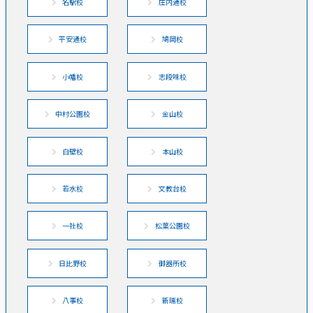
名駅校
庄内通校
平安通校
鳩岡校
小幡校
志段味校
中村公園校
金山校
白壁校
本山校
若水校
文教台校
一社校
松葉公園校
日比野校
御器所校
八事校
新瑞校