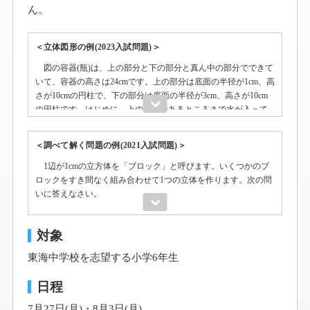
ん。
＜立体図形の例(2023入試問題)＞
図の容器(瓶)は、上の部分と下の部分と真ん中の部分でできて
いて、容器の高さは24cmです。上の部分は底面の半径が1cm、高
さが10cmの円柱で、下の部分は底面の半径が3cm、高さが10cm
の円柱です。はじめに、上の部分のあるところまで水が入って
3
います。そこから62.8cm
の水を取り除き、ふたをして上下をひ
っくり返すと、水面の高さは、はじめの水面の高さと同じにな
＜調べて解く問題の例(2021入試問題)＞
りました。さらにひっくり返して上下を元にもどすと、水面の
1辺が1cmの立方体を「ブロック」と呼びます。いくつかのブ
3
高さは12cmでした。そこから272.7cm
の水を取り除き、ふたを
ロックをすき間なく組み合わせて1つの立体を作ります。次の問
して上下をひっくり返すと、水面の高さは12cmになりました。
いに答えなさい。
はじめの水面の高さは何cmですか。
ブロックが12個あります。すべてのブロックを使って作るこ
3
この容器の体積は何cm
ですか。
とのできる直方体の表面積を大きい順にすべて書きなさい。
対象
2
答えの単位(cm
)は省略してもよい。
東海中学校を志望する小学6年生
ブロックがいくつかあります。すべてのブロックを使って作
ることのできる直方体のうち，表面積が1番大きい直方体と
日程
2
表面積が2番目に大きい直方体の表面積の差は752cm
です。
また，これらのブロックを使って表面積が1番大きい立方体
7月27日(月)・8月3日(月)