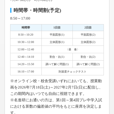
を作ると，立方体の1辺は8cmになり，ブロックはいくつか余
ります。ブロックはいくつありますか。
時間帯・時間割(予定)
8:50～17:00
時間帯
1日目
2日目
8:50～10:20
平面図形(1)
平面図形(2)
10:30～12:00
立体図形(1)
立体図形(2)
12:00～12:40
〈昼 食〉
12:40～14:10
割合・比(1)
割合・比(2)
14:20～15:50
調べて解く問題(1)
調べて解く問題(2)
16:10～17:00
到達度チェックテスト
※オンライン校・校舎受講いずれにおいても、授業動
画を2026年7月18日(土)～2027年2月7日(日)に配信し、
この期間内はいつでも自由に視聴できます。
※名進研にお通いの方は、第1回～第4回プレ中学入試
における算数の偏差値の平均をもとに座席を決定しま
す。