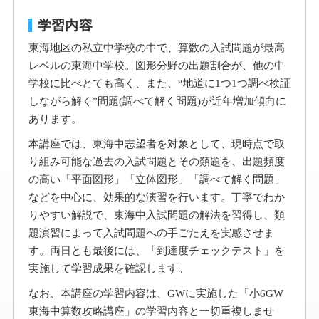
学習内容
東海地区の私立中学校の中で、算数の入試問題が最高
レベルの東海中学校。図形分野の出題割合が、他の中
学校に比べとても高く、また、“地道に1つ1つ調べ検証
しながら解く”問題(調べて解く問題)が近年増加傾向に
あります。
本講座では、東海中志望者を対象として、現時点で取
り組み可能な過去の入試問題とその類題を、出題頻度
の高い「平面図形」「立体図形」「調べて解く問題」
などを中心に、効果的な演習を行います。丁寧でわか
りやすい解説で、東海中入試問題の解法を習得し、類
題演習によって入試問題への手ごたえを実感させま
す。両日とも最後には、「到達度チェックテスト」を
実施して学習成果を確認します。
なお、本講座の学習内容は、GWに実施した「小6GW
東海中算数攻略講座」の学習内容と一切重複しませ