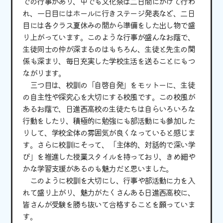
での行事があり、中でも文化祭は二日間にかけて行わ
れ、一日目にはホールに行きステージ発表など、二日
目には各クラス夏休みの間から準備をした出し物で盛
り上がっています。このような行事が盛んなお蔭で、
生徒同士の仲が深まるのはもちろん、生徒と先生の関
係も深まり、毎日充実した学校生活を送ることにもつ
ながります。
三つ目は、校訓の「自啓自発」をモットーに、生徒
の自主性や探究心を大切にする校風です。この校風が
あるお蔭で、日進西高校の生徒たちは自らいろいろな
行動をしたり、積極的に勉強にも部活動にも参加した
りして、学校全体の雰囲気が良くなっていると感じま
す。さらに校訓にそって、「主体的、対話的で深い学
び」を推進した授業スタイルを持っており、きめ細や
かな学習支援があるのも魅力だと思いました。
このように校訓を大切にし、行事や部活動に力を入
れて盛り上がり、魅力がたくさんある日進西高校に、
皆さんが受験を勝ち抜いて合格することを願っていま
す。