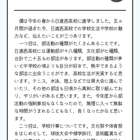
僕は今年の春から日進西高校に進学しました。五ヵ
月間が過ぎた今、日進西高校での学校生活や学校の魅
力など、伝えたいことが三つあります。
一つ目は、部活動の種類がたくさんあることです。
日進西高校には運動部が十八種類、文化部が七種類、
合計で二十五もの部活があります。部活動の種類が多
いと中学校の頃よりも自分が好きで、熱中できるよう
な部活に出会うことができ、高校生活が充実すると思
います。テニス、水泳、陸上などでは県大会に進んで
いたり、その他の部活も日頃から真剣に取り組んでお
り、やりがいがあると思います。また、今年度から部
活動の強制参加もなくなったので、無理に入って無駄
な時間がうまれることもなく、良くなったかなと思い
ます。
二つ目は、学校行事についてです。文化祭や体育祭
をはじめとして、球技大会や修学旅行、芸術鑑賞など