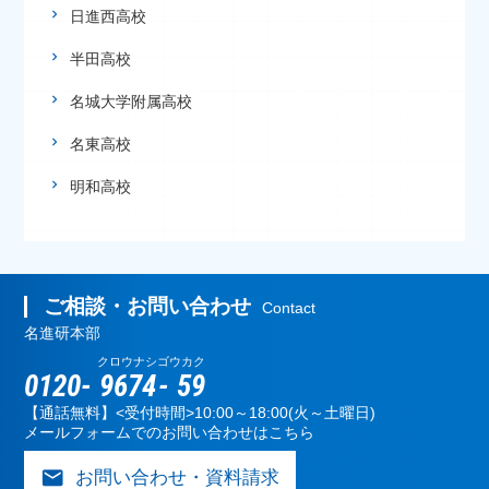
日進西高校
半田高校
名城大学附属高校
名東高校
明和高校
ご相談・お問い合わせ
Contact
名進研本部
クロウナシ
ゴウカク
0120-
9674
-
59
【通話無料】<受付時間>10:00～18:00(火～土曜日)
メールフォームでのお問い合わせはこちら
mail
お問い合わせ・資料請求