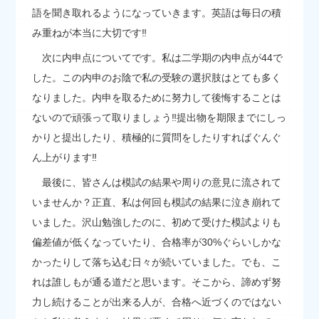
語を聞き取れるようになっていきます。英語は毎日の積
み重ねが本当に大切です‼
次に内申点についてです。私は二学期の内申点が44で
した。この内申のお陰で私の受験の選択肢はとても多く
なりました。内申を取るために努力して後悔することは
ないので頑張って取りましょう‼提出物を期限までにしっ
かりと提出したり、積極的に質問をしたりすればぐんぐ
ん上がります‼
最後に、皆さんは模試の結果や周りの意見に流されて
いませんか？正直、私は何回も模試の結果に泣き崩れて
いました。沢山勉強したのに、初めて受けた模試よりも
偏差値が低くなっていたり、合格率が30%ぐらいしかな
かったりして落ち込む日々が続いていました。でも、こ
れは誰しもが通る道だと思います。そこから、諦めず努
力し続けることが出来る人が、合格へ近づくのではない