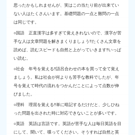
思ったかもしれませんが、実はこの当たり前が出来てい
ない人はたくさんいます。基礎問題の一点と難問の一点
は同じです。
○国語 正直漢字は多すぎて覚えきれないので、漢字が苦
手な人は文章問題を解きまくりましょう‼たくさん文章を
読めば、読むスピードも自然と上がっていきます‼いっぱ
い読む。
○社会 年号を覚える‼語呂合わせの本を買って全て覚え
ましょう。私は社会が何よりも苦手な教科でしたが、年
号を覚えて時代の流れをつかんだことによって点数が伸
びました。
○理科 理屈を覚える‼単に暗記するだけだと、少しひね
った問題を出された時に対応できないことが多いです。
○英語 英語は言語です。英語が苦手な人は毎日英語を目
にして、聞いて、喋ってください。そうすれば自然と英