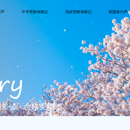
OP
中学受験体験記
高校受験体験記
保護者の声
偏差値・合格実績