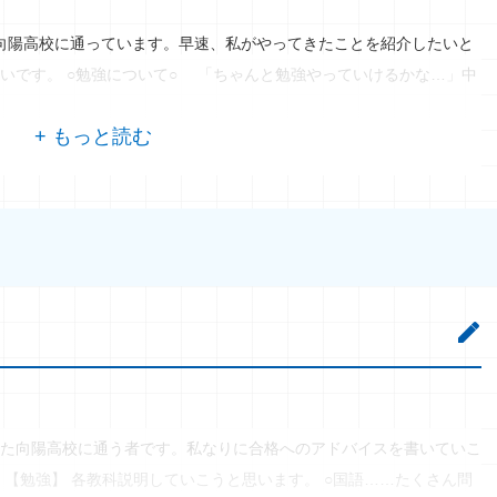
向陽高校に通っています。早速、私がやってきたことを紹介したいと
いです。 ○勉強について○ 「ちゃんと勉強やっていけるかな…」中
た向陽高校に通う者です。私なりに合格へのアドバイスを書いていこ
 【勉強】 各教科説明していこうと思います。 ○国語……たくさん問