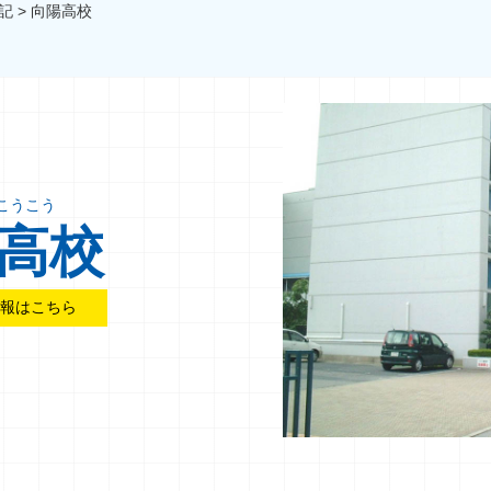
記
>
向陽高校
こうこう
高校
情報はこちら