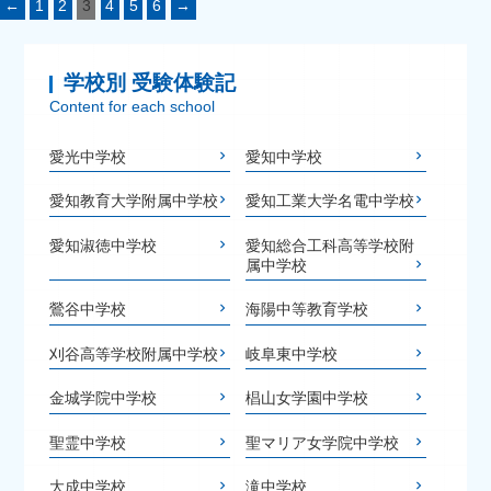
←
1
2
3
4
5
6
→
学校別 受験体験記
Content for each school
愛光中学校
愛知中学校
愛知教育大学附属中学校
愛知工業大学名電中学校
愛知淑徳中学校
愛知総合工科高等学校附
属中学校
鶯谷中学校
海陽中等教育学校
刈谷高等学校附属中学校
岐阜東中学校
金城学院中学校
椙山女学園中学校
聖霊中学校
聖マリア女学院中学校
大成中学校
滝中学校