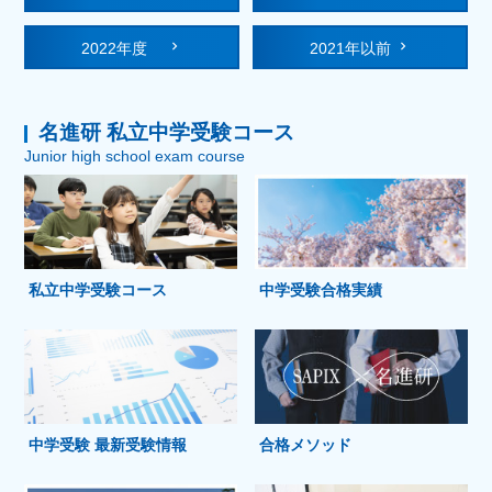
2022年度
2021年以前
名進研 私立中学受験コース
Junior high school exam course
私立中学受験コース
中学受験合格実績
中学受験 最新受験情報
合格メソッド