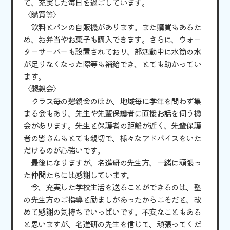
て、充実した毎日を過ごしています。
〈購買等〉
飲料とパンの自販機があります。また購買もあるた
め、お弁当やお菓子も購入できます。さらに、ウォー
ターサーバーも設置されており、部活動中に水筒の水
が足りなくなった際等も補給でき、とても助かってい
ます。
〈懇親会〉
クラス毎の懇親会のほか、地域毎に学年を問わず集
まる会もあり、先生や先輩保護者に直接お話を伺う機
会があります。先生と保護者の距離が近く、先輩保護
者の皆さんもとても親切で、様々なアドバイスをいた
だけるのが心強いです。
最後になりますが、名進研の先生方、一緒に頑張っ
た仲間たちには感謝しています。
今、充実した学校生活を送ることができるのは、塾
の先生方のご指導と励ましがあったからこそだと、改
めて感謝の気持ちでいっぱいです。不安なこともある
と思いますが、名進研の先生を信じて、頑張ってくだ