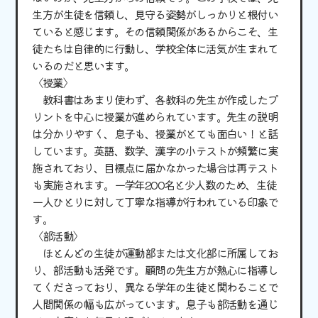
生方が生徒を信頼し、見守る姿勢がしっかりと根付い
ていると感じます。その信頼関係があるからこそ、生
徒たちは自律的に行動し、学校全体に活気が生まれて
いるのだと思います。
〈授業〉
教科書はあまり使わず、各教科の先生が作成したプ
リントを中心に授業が進められています。先生の説明
は分かりやすく、息子も、授業がとても面白い！と話
しています。英語、数学、漢字の小テストが頻繁に実
施されており、目標点に届かなかった場合は再テスト
も実施されます。一学年200名と少人数のため、生徒
一人ひとりに対して丁寧な指導が行われている印象で
す。
〈部活動〉
ほとんどの生徒が運動部または文化部に所属してお
り、部活動も活発です。顧問の先生方が熱心に指導し
てくださっており、異なる学年の生徒と関わることで
人間関係の幅も広がっています。息子も部活動を通じ