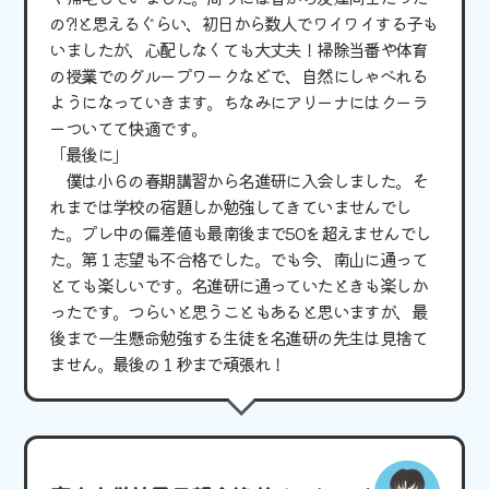
の?!と思えるぐらい、初日から数人でワイワイする子も
いましたが、心配しなくても大丈夫！掃除当番や体育
の授業でのグループワークなどで、自然にしゃべれる
ようになっていきます。ちなみにアリーナにはクーラ
ーついてて快適です。
「最後に」
僕は小６の春期講習から名進研に入会しました。そ
れまでは学校の宿題しか勉強してきていませんでし
た。プレ中の偏差値も最南後まで50を超えませんでし
た。第１志望も不合格でした。でも今、南山に通って
とても楽しいです。名進研に通っていたときも楽しか
ったです。つらいと思うこともあると思いますが、最
後まで一生懸命勉強する生徒を名進研の先生は見捨て
ません。最後の１秒まで頑張れ！