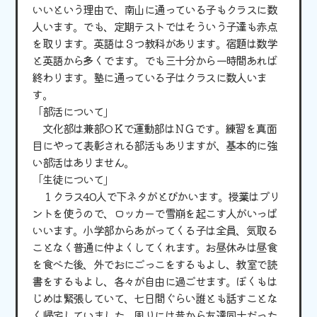
いいという理由で、南山に通っている子もクラスに数
人います。でも、定期テストではそういう子達も赤点
を取ります。英語は３つ教科があります。宿題は数学
と英語から多くでます。でも三十分から一時間あれば
終わります。塾に通っている子はクラスに数人いま
す。
「部活について」
文化部は兼部ОＫで運動部はＮＧです。練習を真面
目にやって表彰される部活もありますが、基本的に強
い部活はありません。
「生徒について」
１クラス40人で下ネタがとびかいます。授業はプリ
ントを使うので、ロッカーで雪崩を起こす人がいっぱ
いいます。小学部からあがってくる子は全員、気取る
ことなく普通に仲よくしてくれます。お昼休みは昼食
を食べた後、外でおにごっこをするもよし、教室で読
書をするもよし、各々が自由に過ごせます。ぼくもは
じめは緊張していて、七日間ぐらい誰とも話すことな
く帰宅していました。周りには昔から友達同士だった