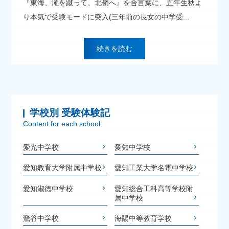
『東海、滝を蹴って、北嶺へ』を合言葉に、五年生秋よ
り本気で受験モードに突入(三年前の長女の中学受...
続きを読む
学校別 受験体験記
Content for each school
愛光中学校
愛知中学校
愛知教育大学附属中学校
愛知工業大学名電中学校
愛知淑徳中学校
愛知総合工科高等学校附
属中学校
鶯谷中学校
海陽中等教育学校