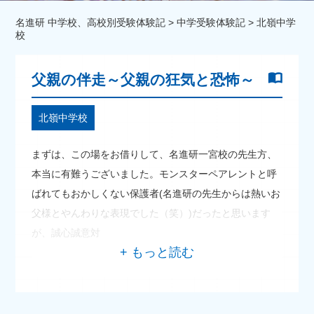
名進研 中学校、高校別受験体験記
>
中学受験体験記
>
北嶺中学
校
父親の伴走～父親の狂気と恐怖～
北嶺中学校
まずは、この場をお借りして、名進研一宮校の先生方、
本当に有難うございました。モンスターペアレントと呼
ばれてもおかしくない保護者(名進研の先生からは熱いお
父様とやんわりな表現でした（笑）)だったと思います
が、誠心誠意対