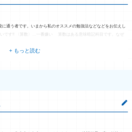
校に通う者です。いまから私のオススメの勉強法などなどをお伝えし
いです‼ 〈算数〉…一番嫌い 算数はある意味暗記科目です。なぜ
に