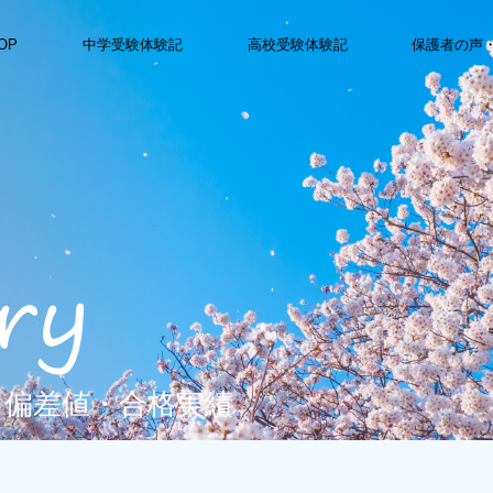
OP
中学受験体験記
高校受験体験記
保護者の声
・偏差値・合格実績