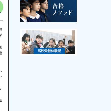
勉
学
活
増
ん
い
よ
築