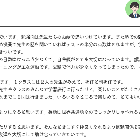
でいます。勉強面は先生たちのお蔭で追いつけています。また塾での
め授業で先生の話を聞いていればテストの半分の点数はとれますが、
きついです。
の日数はけっこう少なくて、自主練がとても大切になっています。部
ーニングが主な運動です。受験で体力が少なくなってしまったので、
ます。１クラスには２人の先生がみえて、担任と副担任です。
先生やクラスのみんなで学習旅行に行ったりと、楽しいことがたくさ
れまでに３回は行きました。いろいろなところで楽しめて、とてもい
ようになると思います。英語は世界共通語なのでしっかりしゃべれる
たりすると思います。そんなときにすぐ仲良くなれるよう信頼関係を
友達を大切にして助け合っていきたいです。