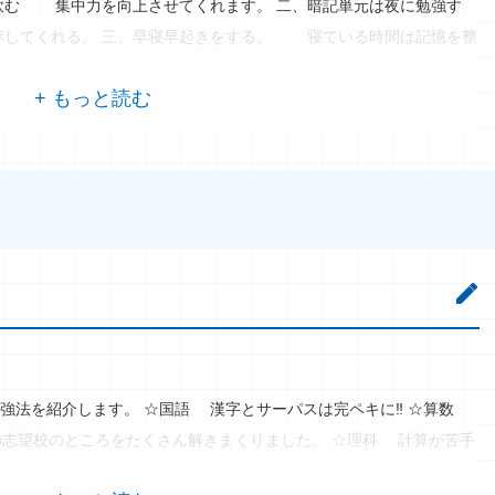
飲む 集中力を向上させてくれます。 二、暗記単元は夜に勉強す
してくれる。 三、早寝早起きをする。 寝ている時間は記憶を整
強法を紹介します。 ☆国語 漢字とサーパスは完ペキに‼ ☆算数
の志望校のところをたくさん解きまくりました。 ☆理科 計算が苦手