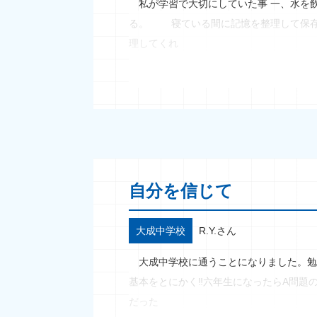
私が学習で大切にしていた事 一、水を
る。 寝ている間に記憶を整理して保存
理してくれ
自分を信じて
大成中学校
R.Y.さん
大成中学校に通うことになりました。勉
基本をとにかく‼六年生になったらA問題
だった