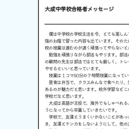
大成中学校合格者メッセージ
僕は中学校の学校生活を今、とても楽しん
強のお蔭で習った内容も出ています。そのた
校の授業は進むのが速く頑張ってやらないと
勉強を頑張りながら部活もやります。部活
の顧問の先生は部活ではとても厳しく、トレ
やせるといいと思っています。
授業は１コマ50分の７時間授業になってい
昼食は弁当で、クラスみんなで食べたり、
あるのが魅力だと思います。校外学習などこ
学校だなと思います。
大成は英語が主役で、海外でもしゃべれる
うになってから卒業していきたいです。
学校で、友達とうまくいかないことがあっ
き、友達とケンカをしないようにして、他の