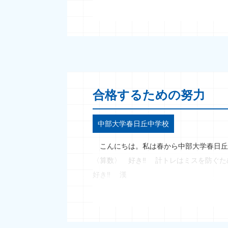
合格するための努力
中部大学春日丘中学校
こんにちは。私は春から中部大学春日丘
〈算数〉 好き‼ 計トレはミスを防ぐた
好き‼ 漢