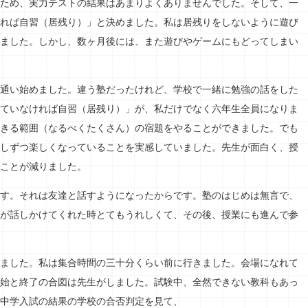
ため、実力テストの結果はあまりよくありませんでした。そして、一
れば自習（居残り）」と決めました。私は居残りをしないように遊び
ました。しかし、数ヶ月後には、また遊びやゲームにもどってしまい
通い始めました。違う塾だったけれど、学校で一緒に勉強の話をした
ていなければ自習（居残り）」が、私だけでなく六年生全員になりま
きる範囲（なるべくたくさん）の宿題をやることができました。でも
しずつ楽しくなっていることを実感していました。先生が面白く、授
ことが減りました。
す。それは友達と話すようになったからです。塾のはじめは無言で、
が話しかけてくれた時とてもうれしくて、その後、授業にも進んで参
ました。私は集合時間の三十分くらい前に行きました。会場になれて
始と終了の合図は先生がしました。試験中、全然できない教科もあっ
中学入試の結果の学校の合否判定を見て、