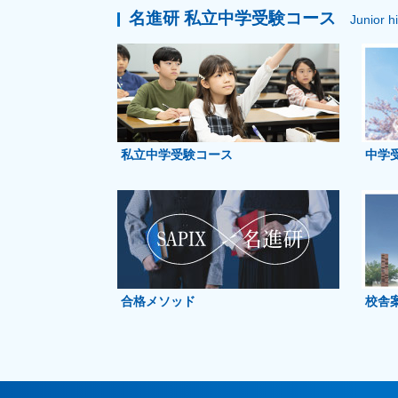
名進研 私立中学受験コース
Junior h
私立中学受験コース
中学
合格メソッド
校舎