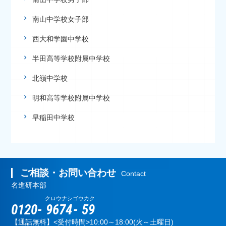
南山中学校女子部
西大和学園中学校
半田高等学校附属中学校
北嶺中学校
明和高等学校附属中学校
早稲田中学校
ご相談・お問い合わせ
Contact
名進研本部
クロウナシ
ゴウカク
0120-
9674
-
59
【通話無料】<受付時間>10:00～18:00(火～土曜日)