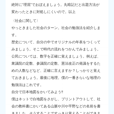
絶対に“理屈”でおぼえましょう。丸暗記だと出題方法が
変わったときに対処しにくいので。以上
〈社会に関して〉
やっときました社会のターン。社会の勉強法を紹介しま
す。
歴史について、自分の中でオリジナルの年表をつくって
みましょう。そこで時代の流れをつかんでみましょう。
公民については、数字を正確に覚えましょう。例えば、
衆議院の定数、参議院の定数、憲法改正の発議をするた
めの人数などなど、正確に言えますか？しっかりと覚え
ておきましょう。最後に地理。僕の一番きらいな地理の
勉強法はこれです。
自分で日本地図をかいてみよう‼
僕はネットで白地図をさがし、プリントアウトして、社
会の教科書にかいてある山脈や川や平野などの名前を書
きました。そうすることですっきり覚えることができま