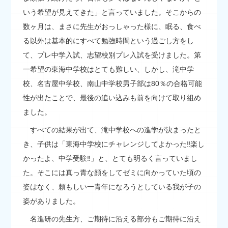
いう希望が見えてきた」と言っていました。そこからの
数ヶ月は、まさに先生がおっしゃった様に、眠る、食べ
る以外は基本的にすべて勉強時間という過ごし方をし
て、プレ中学入試、志望校別プレ入試を受けました。第
一希望の東海中学校はとても難しい、しかし、滝中学
校、名古屋中学校、南山中学校男子部は80％の合格可能
性が出たことで、最後の追い込みも前を向けて取り組め
ました。
すべての結果が出て、滝中学校への進学が決まったと
き、子供は「東海中学校にチャレンジしてよかった‼楽し
かったよ、中学受験‼」と、とても明るく言っていまし
た。そこには真っ青な顔をしてゼミに向かっていた頃の
姿はなく、頼もしい一青年になろうとしている我が子の
姿がありました。
名進研の先生方、ご期待に沿える部分もご期待に沿え