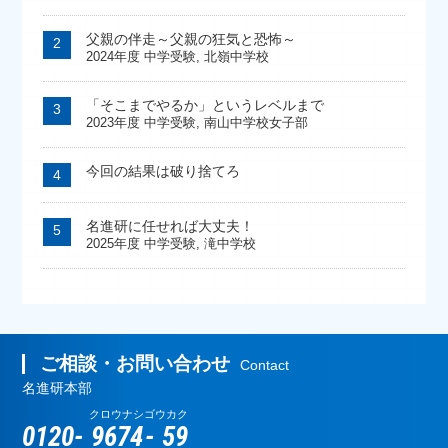
父親の伴走～父親の狂気と恐怖～
2024年度 中学受験
,
北嶺中学校
「そこまでやるか」というレベルまで
2023年度 中学受験
,
南山中学校女子部
今回の結果は破り捨てろ
名進研に任せれば大丈夫！
2025年度 中学受験
,
滝中学校
ご相談・お問い合わせ
Contact
名進研本部
クロウナシ
ゴウカク
0120-
9674
-
59