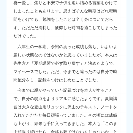
喜一憂し、焦りと不安で子供を追い詰める言葉をかけて
しまったこともあります。思えばそんな時期はどれ程時
間をかけても、勉強をしたことは全く身についておら
ず、ただただ消耗し、疲弊した時間を過ごしてしまった
だけでした。
六年生の一学期、余裕のあった成績も落ち、いよいよ
厳しい状態なのではないかと思っていましたが、本人は
先生方と「夏期講習で必ず取り戻す」と決めたようで、
マイペースでした。ただ、今までと違ったのは自分で時
間配分をし、記録をつけはじめたことでした。
今までは親がやっていた記録づけを本人がすること
で、自分の弱点をよりリアルに感じたようです。夏期講
習は大きな登山用リュックに沢山のテキスト、ノートを
入れてただただ毎日頑張っていました。その頃には成績
も上がり、結果も手に入ってきました。本人も「このま
ま頑張り続けたら、合格も夢ではないんじゃないか、と