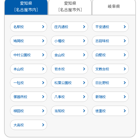
愛知県
愛知県
岐阜県
［名古屋市内］
［名古屋市外］
名駅校
庄内通校
平安通校
鳩岡校
小幡校
志段味校
中村公園校
金山校
白壁校
本山校
若水校
文教台校
一社校
松葉公園校
日比野校
御器所校
八事校
新瑞校
植田校
当知校
徳重校
大高校