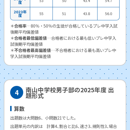
53
50
43.4
54.7
度
2023年
55
51
43.8
56.0
度
＊
合格率
…80％・50％の生徒が合格しているプレ中学入試
後期平均偏差値
＊
合格者最低偏差値
…合格者における最も低いプレ中学入
試後期平均偏差値
＊
不合格者最高偏差値
…不合格者における最も高いプレ中
学入試後期平均偏差値
南山中学校男子部の2025年度 出
題形式
算数
出題数は大問数6、小問数21でした。
出題単元の内訳は 計算4､割合と比6､速さ3､規則性3､場合