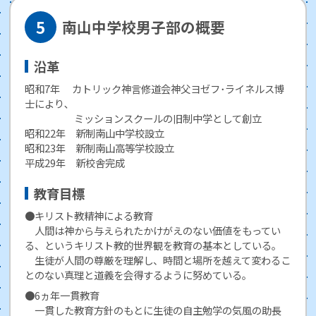
南山中学校男子部の概要
沿革
昭和7年 カトリック神言修道会神父ヨゼフ･ライネルス博
士により､
ミッションスクールの旧制中学として創立
昭和22年 新制南山中学校設立
昭和23年 新制南山高等学校設立
平成29年 新校舎完成
教育目標
●キリスト教精神による教育
人間は神から与えられたかけがえのない価値をもってい
る、というキリスト教的世界観を教育の基本としている。
生徒が人間の尊厳を理解し、時間と場所を越えて変わるこ
とのない真理と道義を会得するように努めている。
●6ヵ年一貫教育
一貫した教育方針のもとに生徒の自主勉学の気風の助長