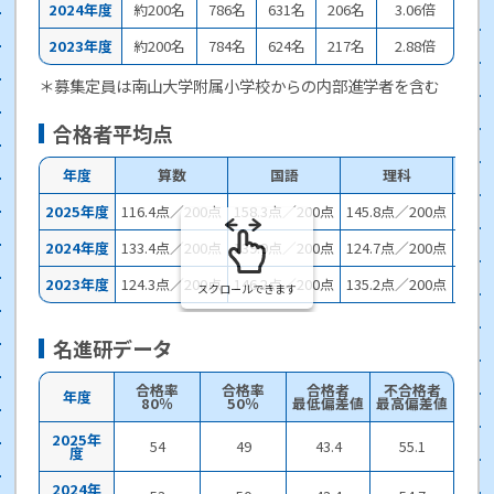
2024年度
約200名
786名
631名
206名
3.06倍
2023年度
約200名
784名
624名
217名
2.88倍
＊募集定員は南山大学附属小学校からの内部進学者を含む
合格者平均点
年度
算数
国語
理科
2025年度
116.4点／200点
158.3点／200点
145.8点／200点
137
2024年度
133.4点／200点
139.9点／200点
124.7点／200点
129
2023年度
124.3点／200点
146.2点／200点
135.2点／200点
153
スクロールできます
名進研データ
合格率
合格率
合格者
不合格者
年度
80％
50％
最低偏差値
最高偏差値
2025年
54
49
43.4
55.1
度
2024年