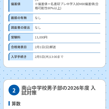
偏差値
※偏差値＝名進研プレ中学入試M80偏差値(合
格可能性80%以上)
面接の有無
なし
調査書の提出
なし
受験料
13,000円
合格発表日
2月1日(日)郵送
入学手続き
2月5日(木)13:00まで
南山中学校男子部の2026年度 入
試対策
算数