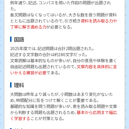
例年通り､記述､コンパスを用いた作図の問題が出題され
た。
長文問題はなくなってはいるが､大きな数を扱う問題が資料
とともに出題されているので､引き続き
資料を読み取る力や
丁寧に解き進める力
が必要となる。
国語
2025年度では､記述問題は合計2問出題された。
記述する文字数の合計は約180文字だった。
文章読解は基本的なものが多いが､自分の意見や体験を書く
自由記述問題も出題されているので､
文章内容を具体的に言
いかえる練習が必要
である。
理科
大問数は昨年より減ったが､小問数はあまり変化がないた
め､時間配分に気をつけて解くことが重要である。
基礎的な知識を問う問題が多いが､表を読み取る問題や文章
から判断する問題も出題されるため､
基本から応用まで幅広
く学習する
ことが対策となる。