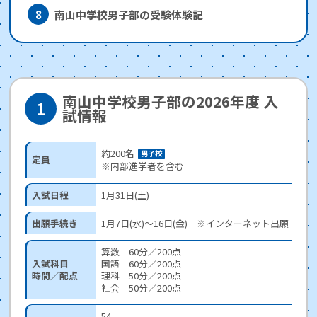
8
南山中学校男子部の受験体験記
南山中学校男子部の2026年度 入
試情報
約200名
男子校
定員
※内部進学者を含む
入試日程
1月31日(土)
出願手続き
1月7日(水)〜16日(金) ※インターネット出願
算数 60分／200点
入試科目
国語 60分／200点
時間／配点
理科 50分／200点
社会 50分／200点
54