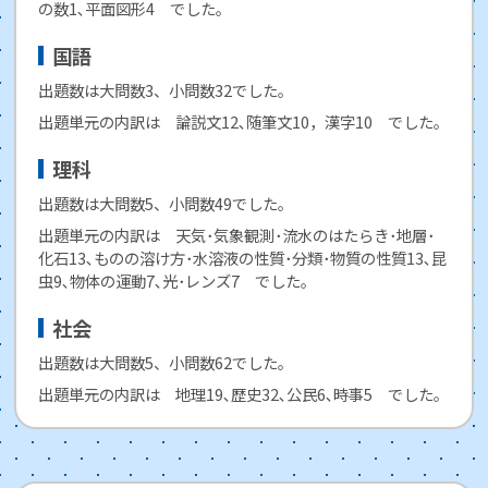
の数1､平面図形4 でした。
国語
出題数は大問数3、小問数32でした。
出題単元の内訳は 論説文12､随筆文10，漢字10 でした。
理科
出題数は大問数5、小問数49でした。
出題単元の内訳は 天気･気象観測･流水のはたらき･地層･
化石13､ものの溶け方･水溶液の性質･分類･物質の性質13､昆
虫9､物体の運動7､光･レンズ7 でした。
社会
出題数は大問数5、小問数62でした。
出題単元の内訳は 地理19､歴史32､公民6､時事5 でした。