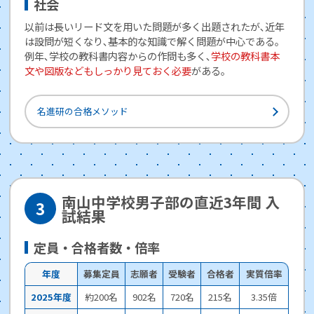
社会
以前は長いリード文を用いた問題が多く出題されたが､近年
は設問が短くなり､基本的な知識で解く問題が中心である。
例年､学校の教科書内容からの作問も多く､
学校の教科書本
文や図版などもしっかり見ておく必要
がある。
名進研の合格メソッド
南山中学校男子部の直近3年間 入
試結果
定員・合格者数・倍率
年度
募集定員
志願者
受験者
合格者
実質倍率
2025年度
約200名
902名
720名
215名
3.35倍