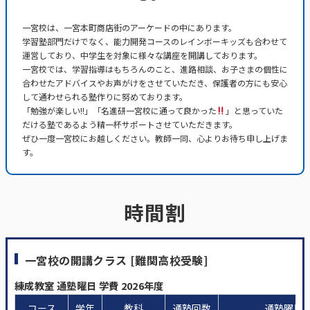
一宮校は、一宮本町商店街のアーケードの中にあります。
学習塾部門だけでなく、能力開発コースのレインボーキッズも合わせて
運営しており、中学生を対象に様々な講座を開講しております。
一宮校では、学習指導はもちろんのこと、進路相談、お子さまの個性に
合わせたアドバイスやお声がけをさせていただき、保護者の方にも安心
して通わせられる塾作りに努めております。
「勉強が楽しい!!」「名進研一宮校に通って良かった
」と思っていた
だける塾であるよう精一杯サポートさせていただきます。
ぜひ一度一宮校にお越しください。教師一同、心よりお待ち申し上げま
す。
時間割
一宮校の開講クラス [難関高校受験]
練成教室 通塾曜日 学費 2026年度
コース
学年
教科
通塾回数
通塾曜日