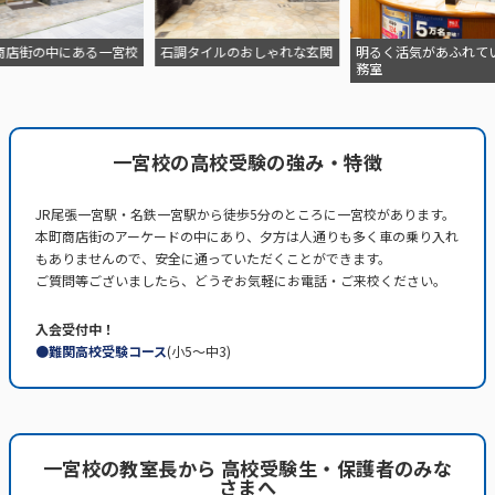
タイルのおしゃれな玄関
明るく活気があふれている事
清潔感のあるエントラ
務室
一宮校の高校受験の強み・特徴
JR尾張一宮駅・名鉄一宮駅から徒歩5分のところに一宮校があります。
本町商店街のアーケードの中にあり、夕方は人通りも多く車の乗り入れ
もありませんので、安全に通っていただくことができます。
ご質問等ございましたら、どうぞお気軽にお電話・ご来校ください。
入会受付中！
●難関高校受験コース
(小5～中3)
国府宮校
一宮校の教室長から 高校受験生・保護者のみな
さまへ