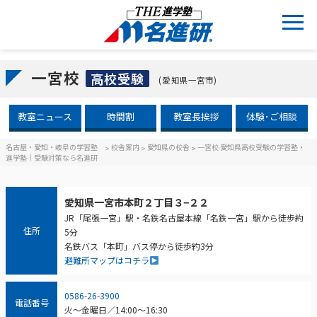
一宮校
高校受験
(愛知県一宮市)
教室ニュース
時間割
教室長挨拶
体験･ご相談
名古屋・愛知・岐阜の学習塾
校舎案内
愛知県の校舎
一宮校 愛知県高校受験の学習塾・
>
>
>
進学塾｜受験対策なら名進研
愛知県一宮市本町２丁目３−２２
JR「尾張一宮」駅・名鉄名古屋本線「名鉄一宮」駅から徒歩約
住所
5分
名鉄バス「本町」バス停から徒歩約3分
避難所マップはコチラ
0586-26-3900
電話番号
火～金曜日／14:00～16:30