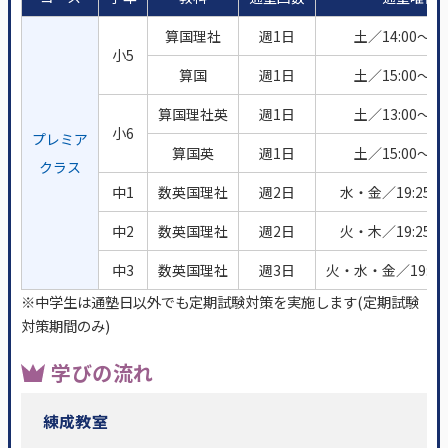
算国理社
週1日
土／14:00～17
小5
算国
週1日
土／15:00～17
算国理社英
週1日
土／13:00～18
小6
プレミア
算国英
週1日
土／15:00～18
クラス
中1
数英国理社
週2日
水・金／19:25～2
中2
数英国理社
週2日
火・木／19:25～2
中3
数英国理社
週3日
火・水・金／19:25～
※中学生は通塾日以外でも定期試験対策を実施します(定期試験
対策期間のみ)
学びの流れ
練成教室