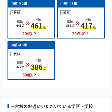
中部中 2年
中部中 3年
5教科
5教科
今回
今回
前回
前回
double_arrow
double_arrow
461
417
441点
388点
点
点
20点UP！
29点UP！
中部中 3年
5教科
今回
前回
double_arrow
386
327点
点
59点UP！
一宮校のお通いいただいている学区・学校