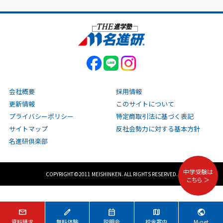
会社概要
採用情報
更新情報
このサイトについて
プライバシーポリシー
特定商取引法に基づく表記
サイトマップ
反社会勢力に対する基本方針
名進研倶楽部
中学受験は
COPYRIGHT©2011 MEISHINKEN. ALL RIGHTS RESERVED.
こちら ＞
mail
edit
calendar_month
map
public
資料請求
無料体験
説明会
校舎案内
M-net