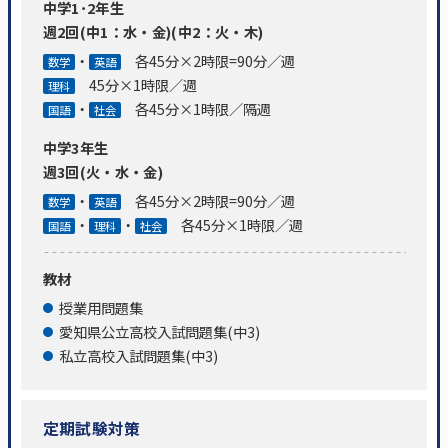
中学1･2年生
週2回(中1：水・金)(中2：火・木)
・
各45分×2時限=90分／週
数学
英語
45分×1時限／週
理科
・
各45分×1時限／隔週
国語
社会
中学3年生
週3回(火・水・金)
・
各45分×2時限=90分／週
数学
英語
・
・
各45分×1時限／週
国語
理科
社会
教材
授業用問題集
愛知県公立高校入試問題集(中3)
私立高校入試問題集(中3)
定期試験対策