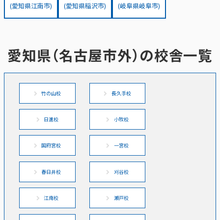
(愛知県江南市)
(愛知県稲沢市)
(岐阜県岐阜市)
愛知県（名古屋市外）の校舎一覧
竹の山校
長久手校
日進校
小牧校
国府宮校
一宮校
春日井校
刈谷校
江南校
瀬戸校