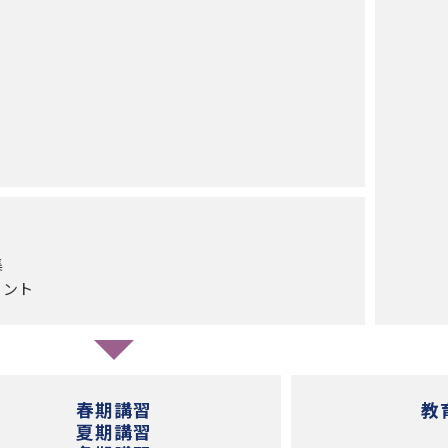
集
リント
春期講習
教
夏期講習