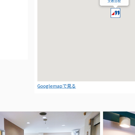
文教台校
Googlemapで見る