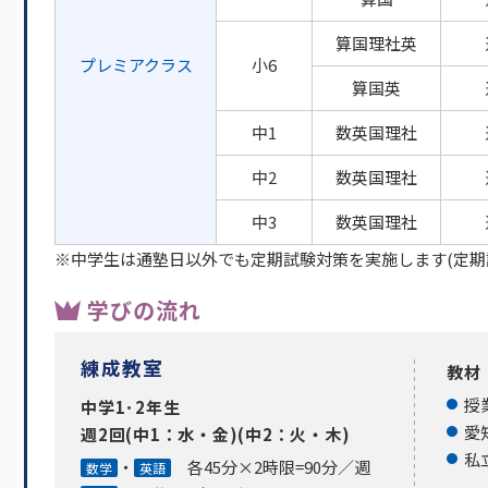
算国理社英
プレミア
クラス
小6
算国英
中1
数英国理社
中2
数英国理社
中3
数英国理社
※中学生は通塾日以外でも定期試験対策を実施します(定期
学びの流れ
練成教室
教材
授
中学1･2年生
愛
週2回(中1：水・金)(中2：火・木)
私
・
各45分×2時限=90分／週
数学
英語