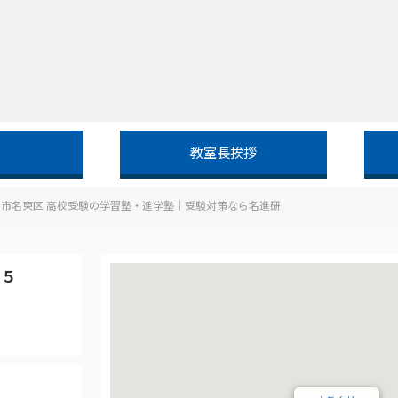
教室長挨拶
屋市名東区 高校受験の学習塾・進学塾｜受験対策なら名進研
０５