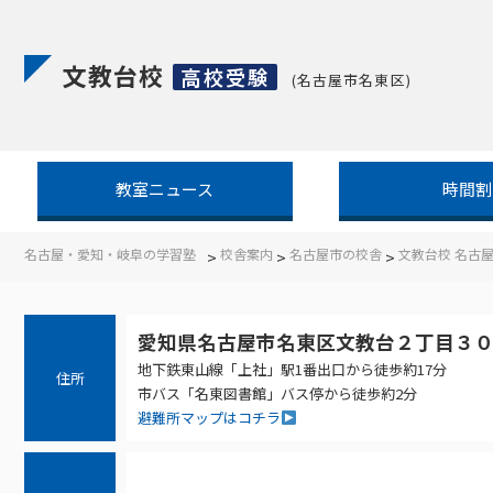
文教台校
高校受験
(名古屋市名東区)
教室ニュース
時間割
名古屋・愛知・岐阜の学習塾
校舎案内
名古屋市の校舎
文教台校 名古
>
>
>
愛知県名古屋市名東区文教台２丁目３
地下鉄東山線「上社」駅1番出口から徒歩約17分
住所
市バス「名東図書館」バス停から徒歩約2分
避難所マップはコチラ