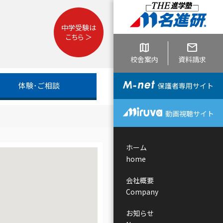
中学受験は
こちら ＞
map
mail
校舎案内
資料請求
体験･ご相談
保護者専用サイト
動画視聴サイト
ホーム
home
会社概要
Company
お知らせ