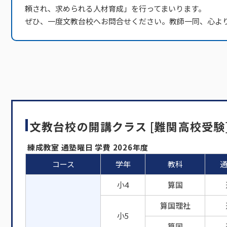
頼され、求められる人材育成」を行ってまいります。
ぜひ、一度文教台校へお問合せください。教師一同、心よ
文教台校の開講クラス [難関高校受験
練成教室 通塾曜日 学費 2026年度
コース
学年
教科
小4
算国
算国理社
小5
算国