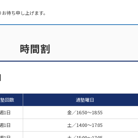
りお待ち申し上げます。
時間割
]
通塾回数
通塾曜日
週1日
金／16:50～18:55
週1日
土／14:00～17:05
週1日
土／15:00～17:05