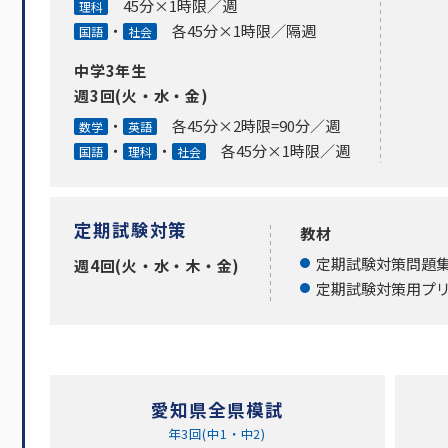
45分×1時限／週
理科
・
各45分×1時限／隔週
国語
社会
中学3年生
週3回(火・水・金)
・
各45分×2時限=90分／週
数学
英語
・
・
各45分×1時限／週
国語
理科
社会
定期試験対策
教材
定期試験対策問題
週4回(火・水・木・金)
定期試験対策用プ
愛知県全県模試
年3回(中1・中2)