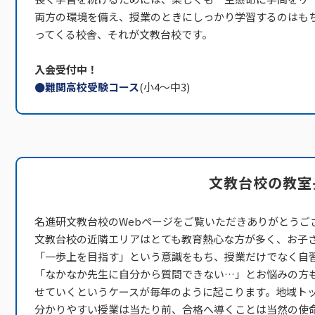
両方の環境を備え、授業のときにしっかり学習するのはも
ってくる校舎、それが文教台校です。
入会受付中！
●難関高校受験コース
(小4～中3)
文教台校の教室
名進研文教台校のWebページをご覧いただきありがとうご
文教台校の近隣エリアはとても教育熱心な方が多く、お子
「一歩上を目指す」という意識をもち、授業だけでなく自
「なかなか先生に自分から質問できない…」とお悩みの方
せていくというケースが毎年のように起こります。地域ト
分かりやすい授業は当たり前、合格へ導くことは当然の使