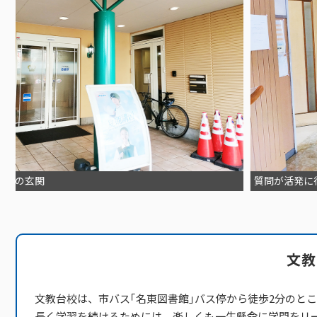
空間の玄関
質問が活発に
文教
文教台校は、市バス｢名東図書館｣バス停から徒歩2分のと
長く学習を続けるためには、楽しくも一生懸命に学問をリ