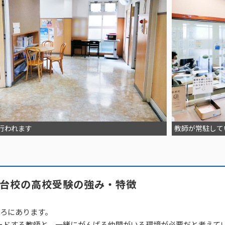
行われます
教師が常駐して
台校の高校受験の強み・特徴
一社校
ころにあります。
ードする教師と、一緒にがんばる仲間がいる環境が必要だと考えて