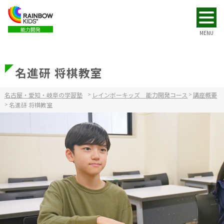
能力開発
MENU
名進研 将棋教室
名古屋・愛知・岐阜の学習塾
>
レインボーキッズ 能力開発コース
>
講座概要
>
名進研 将棋教室