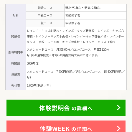
初級コース
新小学1年生～新高校3年生
対象
中級コース
初級修了者
上級コース
中級修了者
レインボーキッズ名駅校・レインボーキッズ新瑞校・レインボーキッズ八
開講校
事校・レインボーキッズ本山校・レインボーキッズ御器所校・レインボー
キッズ一宮校・レインボーキッズ徳重校・レインボーキッズ日進校
スタンダードコース 月3回 60分／ロングコース 月3回 120分
指導時間帯
月3回の通常授業＋年4回の自由対局大会がございます。
時間割
2026年度
スタンダードコース 7,700円(税込／月)／ロングコース 15,400円(税込／
受講費
月)
教材費
6,600円(税込／年)
体験説明会
の詳細へ
体験WEEK
の詳細へ