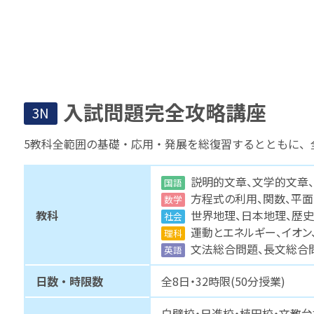
入試問題完全攻略講座
3N
5教科全範囲の基礎・応用・発展を総復習するとともに、
説明的文章、文学的文章
国語
方程式の利用、関数、平
数学
教科
世界地理、日本地理、歴史
社会
運動とエネルギー、イオン
理科
文法総合問題、長文総合
英語
日数・時限数
全8日・32時限(50分授業)
白壁校・日進校・植田校・文教台