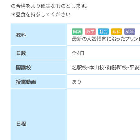
の合格をより確実なものとします。
＊昼食を持参してください
国語
数学
社会
理科
英語
教科
最新の入試傾向に沿ったプリン
日数
全4日
開講校
名駅校・本山校・御器所校・平
授業動画
あり
日程