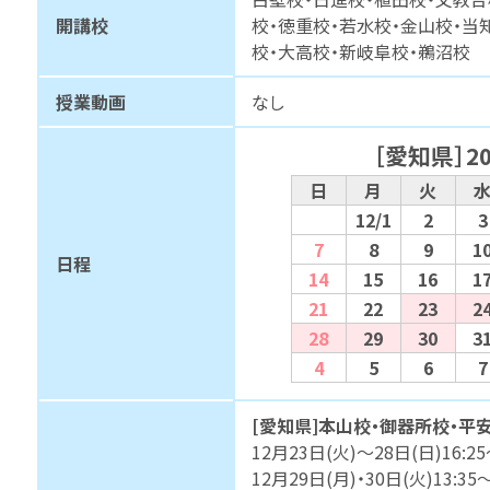
開講校
校・徳重校・若水校・金山校・当
校・大高校・新岐阜校・鵜沼校
授業動画
なし
［愛知県］2
日
月
火
12/1
2
3
7
8
9
1
日程
14
15
16
1
21
22
23
2
28
29
30
3
4
5
6
7
[愛知県]本山校・御器所校・平
12月23日(火)～28日(日)16:25
12月29日(月)・30日(火)13:35～