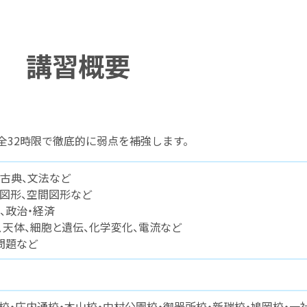
講習概要
全32時限で徹底的に弱点を補強します。
、古典、文法など
面図形、空間図形など
、政治・経済
、天体、細胞と遺伝、化学変化、電流など
問題など
校・庄内通校・本山校・中村公園校・御器所校・新瑞校・鳩岡校・一