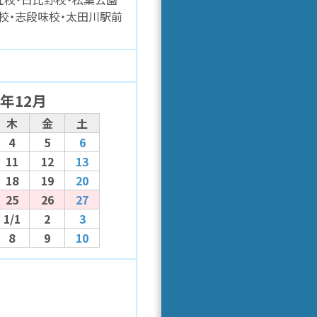
春校・志段味校・太田川駅前
5年12月
木
金
土
4
5
6
11
12
13
18
19
20
25
26
27
1/1
2
3
8
9
10