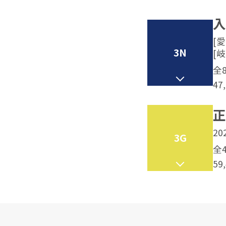
入
[愛
3N
[岐
全
47
正
20
3G
全
59