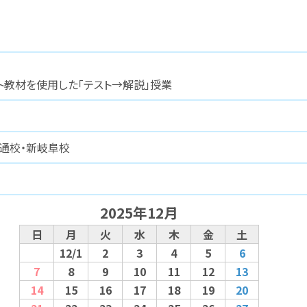
ト教材を使用した「テスト→解説」授業
安通校・新岐阜校
2025年12月
日
月
火
水
木
金
土
12/1
2
3
4
5
6
7
8
9
10
11
12
13
14
15
16
17
18
19
20