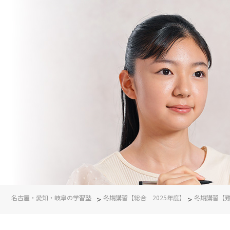
名古屋・愛知・岐阜の学習塾
>
冬期講習【総合 2025年度】
>
冬期講習【難