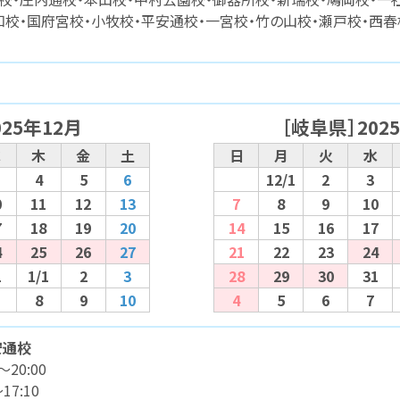
知校・国府宮校・小牧校・平安通校・一宮校・竹の山校・瀬戸校・西
025年12月
［岐阜県］202
水
木
金
土
日
月
火
水
4
5
6
12/1
2
3
0
11
12
13
7
8
9
10
7
18
19
20
14
15
16
17
4
25
26
27
21
22
23
24
1
1/1
2
3
28
29
30
31
8
9
10
4
5
6
7
安通校
～20:00
17:10