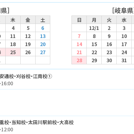
知県］
［岐阜県
水
木
金
土
日
月
火
水
4
5
6
12/1
2
3
0
11
12
13
7
8
9
10
7
18
19
20
14
15
16
17
4
25
26
27
21
22
23
24
1
28
29
30
31
安通校・刈谷校・江南校①
16:00
重校・当知校・太田川駅前校・大高校
12:00