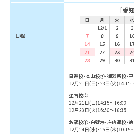
［愛
日
月
火
12/1
2
3
日程
7
8
9
1
14
15
16
1
21
22
23
2
28
29
30
3
日進校・本山校①・御器所校・平
12月21日(日)・23日(火)14:15～
江南校②
12月21日(日)14:15～16:00
12月23日(火)16:50～18:35
名駅校①・白壁校・庄内通校・徳
12月24日(水)・25日(木)10:15～