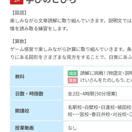
【国語】
楽しみながら文章読解に取り組んでいきます。説明文では
情を読み取る練習をします。
【算数】
ゲーム感覚で楽しみながら計算に取り組んでいきます。条
りにある図形をさまざまな見方をすることで、日常にあふ
読解に挑戦！（物語文・説
国語
教科
けいさんをたのしもう、ど
算数
日数・時限数
全2日・4時限(50分授業)
名駅校・白壁校・日進校・植田校
開講校
校・一宮校・春日井校・刈谷校・
授業動画
なし