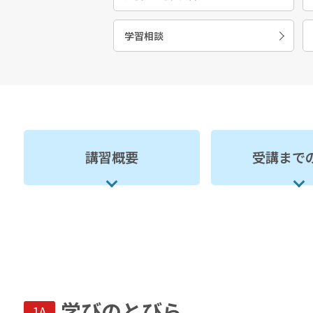
学習相談
講習概要
受講まで
学びのとびら
1A