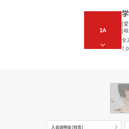
学
[愛
1A
[岐
全
7,
入会説明会［校舎］