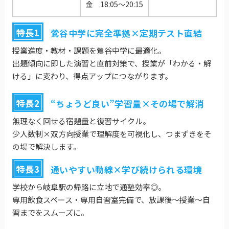
金 18:05～20:15
特長1
鶯谷中学に完全準拠×定期テスト直結
授業進度・教材・課題を鶯谷中学に最適化。
出題傾向に即した演習と直前対策で、授業が「わかる・解
ける」に変わり、得点アップにつながります。
特長2
“ちょうど良い”学習量×その場で解消
無理なく回せる宿題量と復習サイクル。
少人数制×双方向授業で理解度を可視化し、つまずきをそ
の場で解決します。
特長3
通いやすい動線×学び続けられる環境
学校から岐阜駅の帰路に立地で通塾効率◎。
専用飲食スペース・専用自習室完備で、放課後～授業～自
習までをスムーズに。