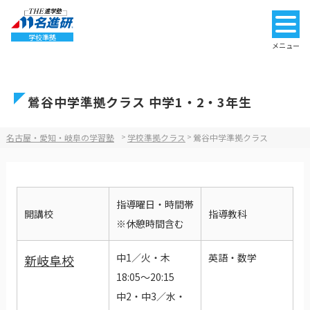
学校準拠
メニュー
鶯谷中学準拠クラス 中学1・2・3年生
名古屋・愛知・岐阜の学習塾
>
学校準拠クラス
>
鶯谷中学準拠クラス
指導曜日・時間帯
開講校
指導教科
※休憩時間含む
中1／火・木
英語・数学
新岐阜校
18:05～20:15
中2・中3／水・