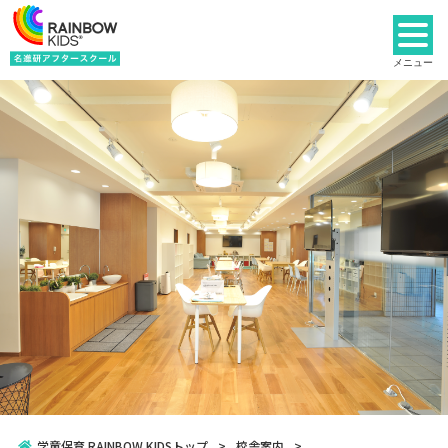
能力
開発
メニュー
トップページ
レインボーキッズとは
サービス内容
習い事
プラン詳細
校舎案内
よくあるご質問
説明会
学童保育 RAINBOW KIDSトップ
校舎案内