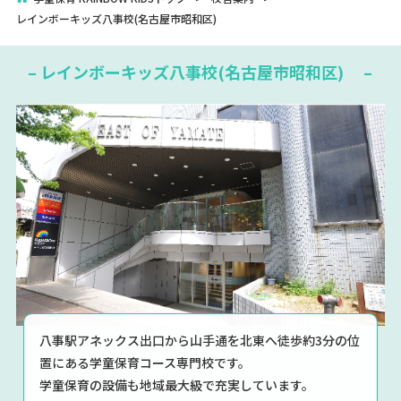
レインボーキッズ八事校(名古屋市昭和区)
お問い合わせ・資料請求
– レインボーキッズ八事校(名古屋市昭和区) –
お電話でのお問い合わせ【レインボーキッズ事業部】
052-588-5887
10:00～18:00(火～土曜日)
八事駅アネックス出口から山手通を北東へ徒歩約3分の位
置にある学童保育コース専門校です。
学童保育の設備も地域最大級で充実しています。