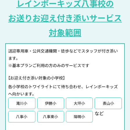
レインボーキッズ八事校の
お送りお迎え付き添いサービス
対象範囲
送迎専用車・公共交通機関・徒歩などでスタッフが付き添い
インボーキッズ本山校
ます。
※基本プランご利用の方のみのサービスです
【お迎え付き添い対象の小学校】
各小学校のトワイライトにて待ち合わせ、レインボーキッズ
へ向かいます。
滝川小
伊勝小
大坪小
表山小
など
八事小
八事東小
陽明小