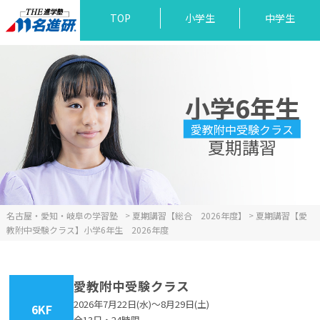
TOP
小学生
中学生
小学6年生
愛教附中受験クラス
夏期講習
名古屋・愛知・岐阜の学習塾
>
夏期講習【総合 2026年度】
>
夏期講習【愛
教附中受験クラス】小学6年生 2026年度
愛教附中受験クラス
2026年7月22日(水)～8月29日(土)
6KF
全13日・24時限