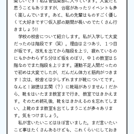
楽しいです！私は管弦楽部に入っています。大変だと
思うこともありますが、合宿があったりイベントも多
く楽しんでいます。あと、私の先輩はものすごく優し
くて大好きです♡仮入部の期間が長いのでたくさん行
きましょう! !
学校の校舎について紹介します。私が入学して大変
だったのは階段です（笑）。理由は２つあり、１つ目
が坂です。改札を出てから階段を上り、疲れているの
にもかかわらず５分ほど坂をのぼり、中１の教室は５
階なのでまた階段を上ります。運動不足人間だったの
で初めは大変でしたが、だんだん体力と筋肉がつきま
す！次は、校舎とは少しずれますが靴についてです。
なんと！淑徳は玄関（？）に靴箱がありません！だか
ら、靴をはいたまま教室まで行き、教室ではきかえま
す。そのため終礼後、靴をはきかえるのを忘れてしま
い、上靴のまま教室を出てしまうことが多々ありま
す。気をつけましょう。
私が言いたいことはほぼ言いました。まだ言いたい
こと事はたくさんあるけども、これくらいにしておき