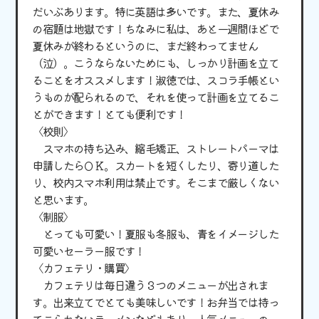
だいぶあります。特に英語は多いです。また、夏休み
の宿題は地獄です！ちなみに私は、あと一週間ほどで
夏休みが終わるというのに、まだ終わってません
（泣）。こうならないためにも、しっかり計画を立て
ることをオススメします！淑徳では、スコラ手帳とい
うものが配られるので、それを使って計画を立てるこ
とができます！とても便利です！
〈校則〉
スマホの持ち込み、縮毛矯正、ストレートパーマは
申請したらＯＫ。スカートを短くしたり、寄り道した
り、校内スマホ利用は禁止です。そこまで厳しくない
と思います。
〈制服〉
とっても可愛い！夏服も冬服も、青をイメージした
可愛いセーラー服です！
〈カフェテリ・購買〉
カフェテリは毎日違う３つのメニューが出されま
す。出来立てでとても美味しいです！お弁当では持っ
てこられないラーメンなどもあり、人気メニューの