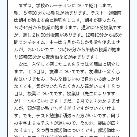
まずは、学校のルーティンについて紹介します。
朝、８時30 分から朝礼が始まります。テスト一週間前
は朝礼が始まる前に勉強をします。朝礼が終ったら、
８時40分から授業が始まります。通常は45分授業です
が、週に２回50分授業があります。12時10分から45分
間ランチタイム！中一は５月からしか食堂を使えませ
んが、おいしいです！12時55分から午後の授業が始ま
り15時55分から部活動などが始まります！
次に、入学して感じたことを３つほど簡単に紹介し
ます。１つ目は、友達についてです。友達は…全く心
配はいりません！みんな優しいので自分から話しかけ
なくても、気がついたらたくさん友達がいます！２つ
目は、授業についてです。授業は（先生によります
が）…ついていけます！まだ、９月でよく分かりませ
んが、頭が悪い私でもぎりぎりですがついていけま
す。でも、テスト勉強は頑張った方がいいです。周り
の中学よりもテストが遅いので、その分、範囲が広く
なります。３つ目は部活動についてです。部活動は…