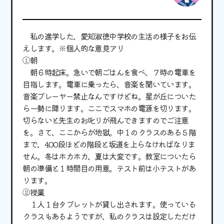
私の進学した、愛知淑徳中学校の生活の様子をお伝
えします。※個人的な意見アリ
①朝
朝６時起床。急いで朝ごはんを食べ、７時の電車を
目指します。電車に乗ったら、音楽を聞いています。
音楽プレーヤー禁止なんですけどね。星が丘についた
ら一勢に降ります。ここでスマホの電源を切ります。
切らないと先生のお叱りが飛んできますのでご注意
を。さて、ここからが地獄。中１のクラスのある５階
まで、400段ほどの階段と坂道を上らなければなりま
せん。冬はホカホカ、夏は大変です。教室についたら
朝の準備と１時間目の用意。テスト前は小テストがあ
ります。
②授業
１人１台タブレットが貸し出されます。使っている
クラスもあるようですが、私のクラスは設定しただけ