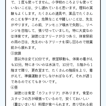
で、１度も使ってません。小学校のころよりも使って
いないことは、少し遅れていると思います。理科の実
験もよくします。たくさんの道具や、薬品でたくさん
のことを学べます。危険なことや難しいことは、先生
がやります。この前、アンモニア噴水で失敗し、リベ
ンジを目指して、張り切っていました。特に大変なの
は体育です。淑徳にはアリーナが３つあり、体育祭前
の雨の日は、先生のいるアリーナを探し回るので授業
前から疲れます。
③放課
昼以外は全て10分です。教室移動も、体育の着がえ
も10分。特にきついのは水泳で、10分で、５階から１
階まで降り、更衣室まで、たくさんの階段を上り、着
がえて、準備運動までしなければならず、それが週１
であるのでとてもきついです。
④昼
淑徳には食堂「カフェテリア」があります。食堂の
スタッフの方が頑張っているので、安くておいしい
（量はいまいち）料理が食べられます。売り切れる前