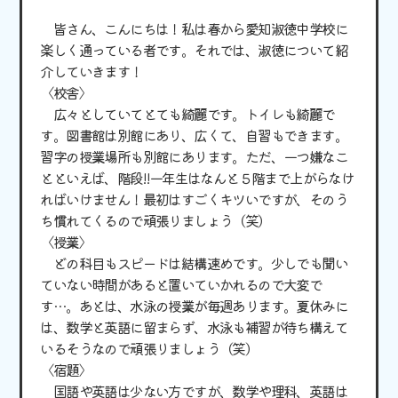
皆さん、こんにちは！私は春から愛知淑徳中学校に
楽しく通っている者です。それでは、淑徳について紹
介していきます！
〈校舎〉
広々としていてとても綺麗です。トイレも綺麗で
す。図書館は別館にあり、広くて、自習もできます。
習字の授業場所も別館にあります。ただ、一つ嫌なこ
とといえば、階段! !一年生はなんと５階まで上がらなけ
ればいけません！最初はすごくキツいですが、そのう
ち慣れてくるので頑張りましょう（笑）
〈授業〉
どの科目もスピードは結構速めです。少しでも聞い
ていない時間があると置いていかれるので大変で
す…。あとは、水泳の授業が毎週あります。夏休みに
は、数学と英語に留まらず、水泳も補習が待ち構えて
いるそうなので頑張りましょう（笑）
〈宿題〉
国語や英語は少ない方ですが、数学や理科、英語は