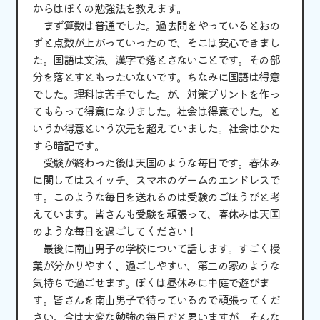
からはぼくの勉強法を教えます。
まず算数は普通でした。過去問をやっているとおの
ずと点数が上がっていったので、そこは安心できまし
た。国語は文法、漢字で落とさないことです。その部
分を落とすともったいないです。ちなみに国語は得意
でした。理科は苦手でした。が、対策プリントを作っ
てもらって得意になりました。社会は得意でした。と
いうか得意という次元を超えていました。社会はひた
すら暗記です。
受験が終わった後は天国のような毎日です。春休み
に関してはスイッチ、スマホのゲームのエンドレスで
す。このような毎日を送れるのは受験のごほうびと考
えています。皆さんも受験を頑張って、春休みは天国
のような毎日を過ごしてください！
最後に南山男子の学校について話します。すごく授
業が分かりやすく、過ごしやすい、第二の家のような
気持ちで過ごせます。ぼくは昼休みに中庭で遊びま
す。皆さんを南山男子で待っているので頑張ってくだ
さい。今は大変な勉強の毎日だと思いますが、そんな