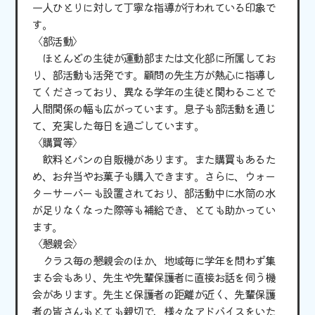
一人ひとりに対して丁寧な指導が行われている印象で
す。
〈部活動〉
ほとんどの生徒が運動部または文化部に所属してお
り、部活動も活発です。顧問の先生方が熱心に指導し
てくださっており、異なる学年の生徒と関わることで
人間関係の幅も広がっています。息子も部活動を通じ
て、充実した毎日を過ごしています。
〈購買等〉
飲料とパンの自販機があります。また購買もあるた
め、お弁当やお菓子も購入できます。さらに、ウォー
ターサーバーも設置されており、部活動中に水筒の水
が足りなくなった際等も補給でき、とても助かってい
ます。
〈懇親会〉
クラス毎の懇親会のほか、地域毎に学年を問わず集
まる会もあり、先生や先輩保護者に直接お話を伺う機
会があります。先生と保護者の距離が近く、先輩保護
者の皆さんもとても親切で、様々なアドバイスをいた