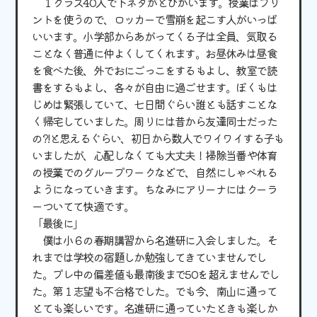
１クラス40人で下ネタがとびかいます。授業はプリ
ントを使うので、ロッカーで雪崩を起こす人がいっぱ
いいます。小学部からあがってくる子は全員、気取る
ことなく普通に仲よくしてくれます。お昼休みは昼食
を食べた後、外でおにごっこをするもよし、教室で読
書をするもよし、各々が自由に過ごせます。ぼくもは
じめは緊張していて、七日間ぐらい誰とも話すことな
く帰宅していました。周りには昔から友達同士だった
の?!と思えるぐらい、初日から数人でワイワイする子も
いましたが、心配しなくても大丈夫！掃除当番や体育
の授業でのグループワークなどで、自然にしゃべれる
ようになっていきます。ちなみにアリーナにはクーラ
ーついてて快適です。
「最後に」
僕は小６の春期講習から名進研に入会しました。そ
れまでは学校の宿題しか勉強してきていませんでし
た。プレ中の偏差値も最南後まで50を超えませんでし
た。第１志望も不合格でした。でも今、南山に通って
とても楽しいです。名進研に通っていたときも楽しか