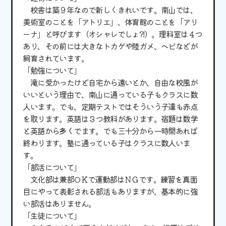
校舎は築９年なので新しくきれいです。南山では、
美術室のことを「アトリエ」、体育館のことを「アリ
ーナ」と呼びます（オシャレでしょ?!）。理科室は４つ
あり、その前には大きなトカゲや陸ガメ、ヘビなどが
飼育されています。
「勉強について」
滝に受かったけど自宅から遠いとか、自由な校風が
いいという理由で、南山に通っている子もクラスに数
人います。でも、定期テストではそういう子達も赤点
を取ります。英語は３つ教科があります。宿題は数学
と英語から多くでます。でも三十分から一時間あれば
終わります。塾に通っている子はクラスに数人いま
す。
「部活について」
文化部は兼部ОＫで運動部はＮＧです。練習を真面
目にやって表彰される部活もありますが、基本的に強
い部活はありません。
「生徒について」