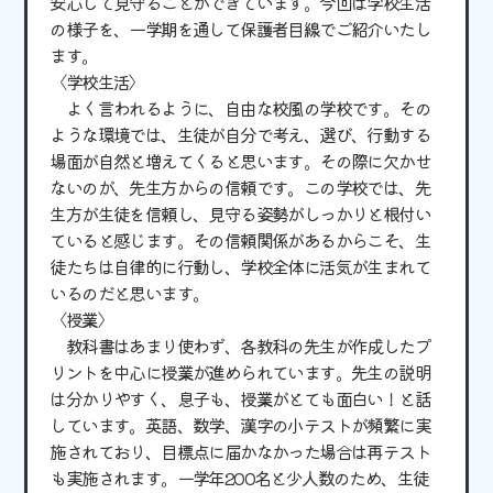
安心して見守ることができています。今回は学校生活
の様子を、一学期を通して保護者目線でご紹介いたし
ます。
〈学校生活〉
よく言われるように、自由な校風の学校です。その
ような環境では、生徒が自分で考え、選び、行動する
場面が自然と増えてくると思います。その際に欠かせ
ないのが、先生方からの信頼です。この学校では、先
生方が生徒を信頼し、見守る姿勢がしっかりと根付い
ていると感じます。その信頼関係があるからこそ、生
徒たちは自律的に行動し、学校全体に活気が生まれて
いるのだと思います。
〈授業〉
教科書はあまり使わず、各教科の先生が作成したプ
リントを中心に授業が進められています。先生の説明
は分かりやすく、息子も、授業がとても面白い！と話
しています。英語、数学、漢字の小テストが頻繁に実
施されており、目標点に届かなかった場合は再テスト
も実施されます。一学年200名と少人数のため、生徒