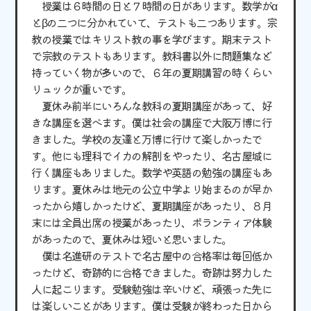
授業は６時間の日と７時間の日があります。数学がα
とβの二つに分かれていて、テストも二つあります。宗
教の授業ではキリスト教の事を学びます。期末テスト
で宗教のテストもあります。教科書以外に問題集など
持っていく物が多いので、６年の夏期講習の時くらい
リュックが重いです。
夏休み前半にいろんな教科の夏期講座があって、好
きな講座を選べます。僕は社会の講座で大阪万博に行
きました。学校の友達と万博に行けて楽しかったで
す。他にも理科でイカの解剖をやったり、名古屋城に
行く講座もありました。数学や英語の勉強の講座もあ
ります。夏休みは地元の公立中学より始まるのが早か
ったから嬉しかったけど、夏期講座があったり、８月
末には全員出席の授業があったり、ボランティア体験
があったので、夏休みは短いと思いました。
僕は名進研のテストで名古屋中の合格率は毎回低か
ったけど、奇跡的に合格できました。奇跡は努力した
人に起こります。受験勉強は辛いけど、頑張った先に
は楽しいことがあります。僕は受験が終わった日から