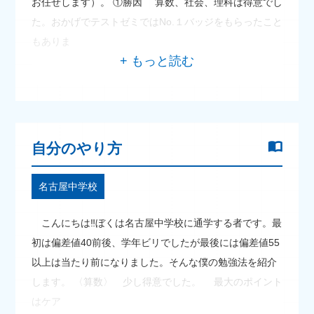
お任せします）。 ①勝因 算数、社会、理科は得意でし
た。おかげでテストゼミではNo.１バッジをもらったこと
もありま
自分のやり方
名古屋中学校
こんにちは‼ぼくは名古屋中学校に通学する者です。最
初は偏差値40前後、学年ビリでしたが最後には偏差値55
以上は当たり前になりました。そんな僕の勉強法を紹介
します。 〈算数〉 少し得意でした。 最大のポイント
はケア