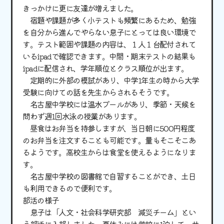
きっかけに更に友達が増えました。
宿題や課題が多く小テストも頻繁にあるため、勉強
を自分から進んでやらない息子にとっては良い環境で
す。テスト範囲や課題の内容は、１人１台配付されて
いるipadで確認できます。中間・期末テストの結果も
ipadに配信され、学年順位とクラス順位が出ます。
定期的に外部の模試があり、中学1年生の時から大学
受験に向けての話を先生からされるそうです。
名古屋中学校には温水プールがあり、季節・天候を
問わず週1回水泳の授業があります。
昼食はお弁当を持参しますが、当日朝に500円程度
のお弁当を注文することも可能です。量もそこそこあ
るようです。高校生からは食堂を使えるようになりま
す。
名古屋中学校の図書館で自習することができ、土日
も利用できるので便利です。
部活の様子
息子は「人文・社会科学研究部 減災チーム」とい