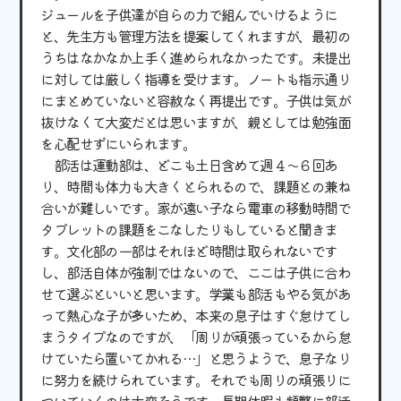
ジュールを子供達が自らの力で組んでいけるように
と、先生方も管理方法を提案してくれますが、最初の
うちはなかなか上手く進められなかったです。未提出
に対しては厳しく指導を受けます。ノートも指示通り
にまとめていないと容赦なく再提出です。子供は気が
抜けなくて大変だとは思いますが、親としては勉強面
を心配せずにいられます。
部活は運動部は、どこも土日含めて週４〜６回あ
り、時間も体力も大きくとられるので、課題との兼ね
合いが難しいです。家が遠い子なら電車の移動時間で
タブレットの課題をこなしたりもしていると聞きま
す。文化部の一部はそれほど時間は取られないです
し、部活自体が強制ではないので、ここは子供に合わ
せて選ぶといいと思います。学業も部活もやる気があ
って熱心な子が多いため、本来の息子はすぐ怠けてし
まうタイプなのですが、「周りが頑張っているから怠
けていたら置いてかれる…」と思うようで、息子なり
に努力を続けられています。それでも周りの頑張りに
ついていくのは大変そうです。長期休暇も頻繁に部活