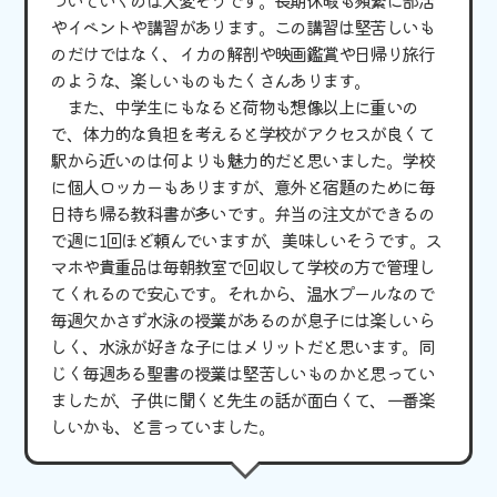
やイベントや講習があります。この講習は堅苦しいも
のだけではなく、イカの解剖や映画鑑賞や日帰り旅行
のような、楽しいものもたくさんあります。
また、中学生にもなると荷物も想像以上に重いの
で、体力的な負担を考えると学校がアクセスが良くて
駅から近いのは何よりも魅力的だと思いました。学校
に個人ロッカーもありますが、意外と宿題のために毎
日持ち帰る教科書が多いです。弁当の注文ができるの
で週に1回ほど頼んでいますが、美味しいそうです。ス
マホや貴重品は毎朝教室で回収して学校の方で管理し
てくれるので安心です。それから、温水プールなので
毎週欠かさず水泳の授業があるのが息子には楽しいら
しく、水泳が好きな子にはメリットだと思います。同
じく毎週ある聖書の授業は堅苦しいものかと思ってい
ましたが、子供に聞くと先生の話が面白くて、一番楽
しいかも、と言っていました。