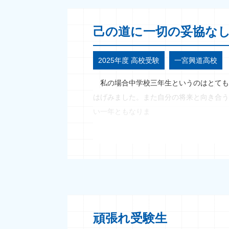
己の道に一切の妥協な
2025年度 高校受験
一宮興道高校
私の場合中学校三年生というのはとても
はげみました。また自分の将来と向き合う
い一年ともなりま
頑張れ受験生