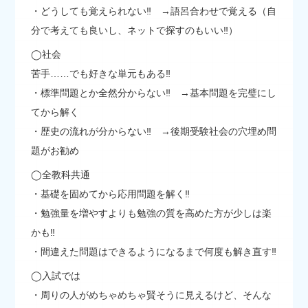
・どうしても覚えられない‼ →語呂合わせで覚える（自
分で考えても良いし、ネットで探すのもいい‼）
◯社会
苦手……でも好きな単元もある‼
・標準問題とか全然分からない‼ →基本問題を完璧にし
てから解く
・歴史の流れが分からない‼ →後期受験社会の穴埋め問
題がお勧め
◯全教科共通
・基礎を固めてから応用問題を解く‼
・勉強量を増やすよりも勉強の質を高めた方が少しは楽
かも‼
・間違えた問題はできるようになるまで何度も解き直す‼
◯入試では
・周りの人がめちゃめちゃ賢そうに見えるけど、そんな