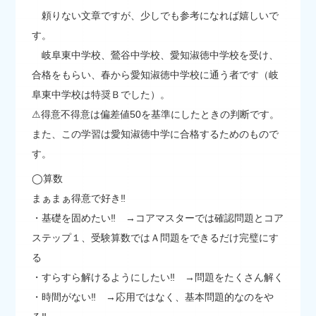
頼りない文章ですが、少しでも参考になれば嬉しいで
す。
岐阜東中学校、鶯谷中学校、愛知淑徳中学校を受け、
合格をもらい、春から愛知淑徳中学校に通う者です（岐
阜東中学校は特奨Ｂでした）。
⚠︎得意不得意は偏差値50を基準にしたときの判断です。
また、この学習は愛知淑徳中学に合格するためのもので
す。
◯算数
まぁまぁ得意で好き‼
・基礎を固めたい‼ →コアマスターでは確認問題とコア
ステップ１、受験算数ではＡ問題をできるだけ完璧にす
る
・すらすら解けるようにしたい‼ →問題をたくさん解く
・時間がない‼ →応用ではなく、基本問題的なのをや