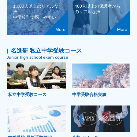
1,000人以上のリアルな
400人以上の保護者から
声
のリアルな声
中学校別で探しやすい
More
More
名進研 私立中学受験コース
Junior high school exam course
私立中学受験コース
中学受験合格実績