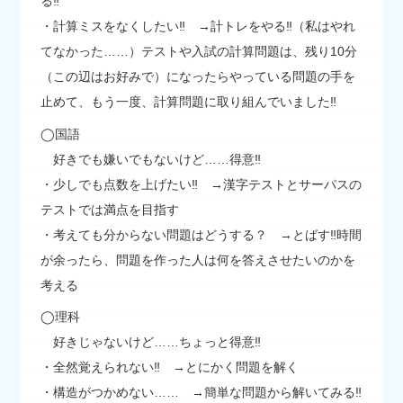
る‼
・計算ミスをなくしたい‼ →計トレをやる‼（私はやれ
てなかった……）テストや入試の計算問題は、残り10分
（この辺はお好みで）になったらやっている問題の手を
止めて、もう一度、計算問題に取り組んでいました‼
◯国語
好きでも嫌いでもないけど……得意‼
・少しでも点数を上げたい‼ →漢字テストとサーパスの
テストでは満点を目指す
・考えても分からない問題はどうする？ →とばす‼時間
が余ったら、問題を作った人は何を答えさせたいのかを
考える
◯理科
好きじゃないけど……ちょっと得意‼
・全然覚えられない‼ →とにかく問題を解く
・構造がつかめない…… →簡単な問題から解いてみる‼