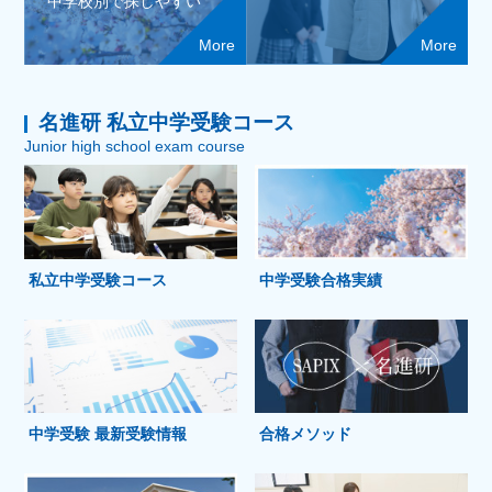
中学校別で探しやすい
More
More
名進研 私立中学受験コース
Junior high school exam course
私立中学受験コース
中学受験合格実績
中学受験 最新受験情報
合格メソッド