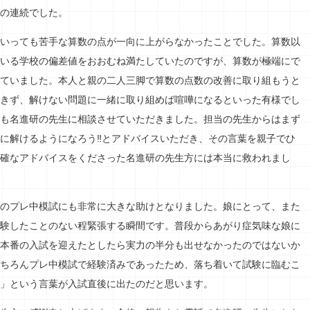
の連続でした。
いっても苦手な算数の点が一向に上がらなかったことでした。算数以
いる学校の偏差値をおおむね満たしていたのですが、算数が極端にで
ていました。本人と親の二人三脚で算数の点数の改善に取り組もうと
きず、解けない問題に一緒に取り組めば喧嘩になるといった有様でし
も名進研の先生に相談させていただきました。担当の先生からはまず
に解けるようになろう‼とアドバイスいただき、その言葉を親子でひ
確なアドバイスをくださった名進研の先生方には本当に救われまし
のプレ中模試にも非常に大きな助けとなりました。娘にとって、また
験したことのない程緊張する瞬間です。普段からあがり症気味な娘に
本番の入試を迎えたとしたら実力の半分も出せなかったのではないか
ちろんプレ中模試で経験済みであったため、落ち着いて試験に臨むこ
」という言葉が入試直後に出たのだと思います。