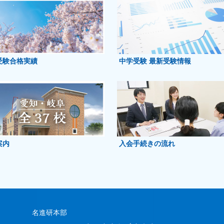
受験合格実績
中学受験 最新受験情報
案内
入会手続きの流れ
名進研本部