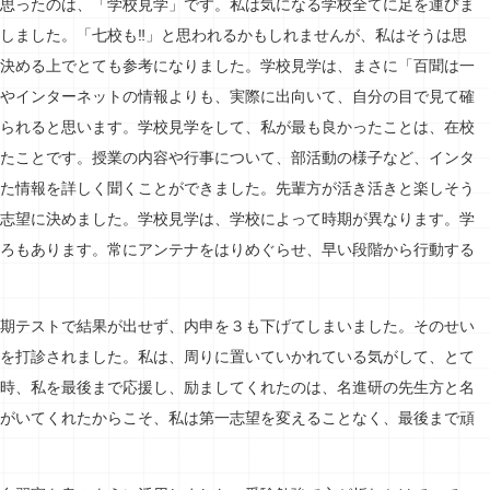
思ったのは、「学校見学」です。私は気になる学校全てに足を運びま
しました。「七校も‼」と思われるかもしれませんが、私はそうは思
決める上でとても参考になりました。学校見学は、まさに「百聞は一
やインターネットの情報よりも、実際に出向いて、自分の目で見て確
られると思います。学校見学をして、私が最も良かったことは、在校
たことです。授業の内容や行事について、部活動の様子など、インタ
た情報を詳しく聞くことができました。先輩方が活き活きと楽しそう
志望に決めました。学校見学は、学校によって時期が異なります。学
ろもあります。常にアンテナをはりめぐらせ、早い段階から行動する
期テストで結果が出せず、内申を３も下げてしまいました。そのせい
を打診されました。私は、周りに置いていかれている気がして、とて
時、私を最後まで応援し、励ましてくれたのは、名進研の先生方と名
がいてくれたからこそ、私は第一志望を変えることなく、最後まで頑