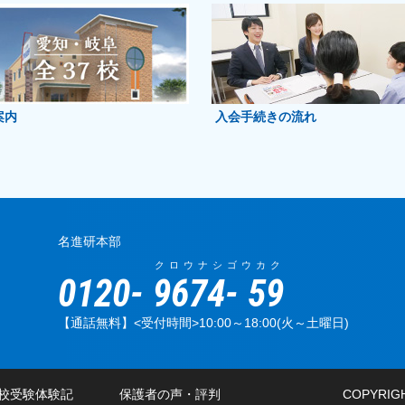
案内
入会手続きの流れ
名進研本部
クロウナシ
ゴウカク
0120-
9674
-
59
【通話無料】<受付時間>10:00～18:00(火～土曜日)
校受験体験記
保護者の声・評判
COPYRIGH