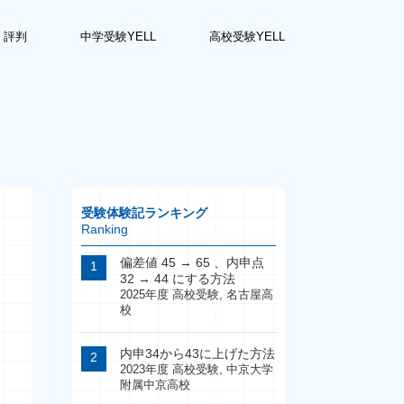
・評判
中学受験YELL
高校受験YELL
受験体験記ランキング
Ranking
偏差値 45 → 65 、内申点
32 → 44 にする方法
2025年度 高校受験
,
名古屋高
校
内申34から43に上げた方法
2023年度 高校受験
,
中京大学
附属中京高校