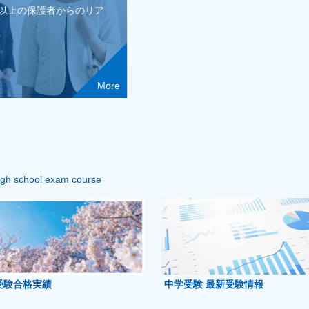
人以上の保護者からのリア
声
More
igh school exam course
受験合格実績
中学受験 最新受験情報