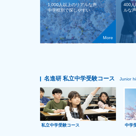
1,000人以上のリアルな声
400
中学校別で探しやすい
ルな
More
名進研 私立中学受験コース
Junior h
私立中学受験コース
中学