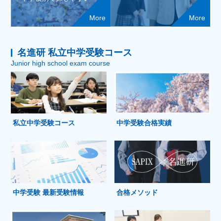
More
More
名進研 私立中学受験コース
Junior high school exam course
私立中学受験コース
中学受験合格実績
中学受験 最新受験情報
合格メソッド