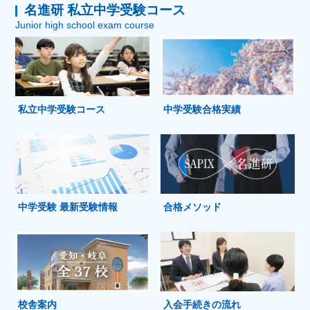
名進研 私立中学受験コース
Junior high school exam course
私立中学受験コース
中学受験合格実績
中学受験 最新受験情報
合格メソッド
校舎案内
入会手続きの流れ