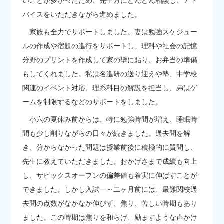
いことが多かったため、先生方にどんどん相談し、アド
バイスをいただきながら進めました。
家族も全力でサポートしました。妻は勉強スケジュー
ルの作成や宿題の進行をサポートし、理科や社会の記憶
分野のプリントを作成して家の壁に貼り、お弁当の準備
もしてくれました。私は名進研の送り迎えや塾、中学校
関連のイベント対応、理系科目の解説を担当し、弟はゲ
ームを制限するなどのサポートをしました。
小六の夏休み前からは、特に勉強時間が増え、睡眠時
間も少し削りながらの日々が続きました。過去問を解
き、分からなかった問題は授業前後に積極的に質問し、
先生に教えていただきました。おかげさまで成績も向上
し、サピックスオープンの偏差値も着実に伸ばすことが
できました。しかし入試一～二ヶ月前には、最難関校過
去問の点数がなかなか伸びず、焦り、苦しい時期もあり
ました。この時期は焦りを和らげ、励ますような声かけ