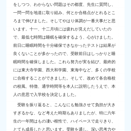
をしつつ、わからない問題はその都度、先生に質問し、
一問一問を地道に取り組み、何とか合格点がとれるとこ
ろまで伸びました。そしてやはり体調が一番大事だと思
います。十一、十二月頃には疲れが見えだしていたの
で、最低七時間は睡眠を確保するよう、心がけました。
前日に睡眠時間を十分確保できなかったテストは結果が
良くないことが多かったので、受験前日はしっかりと睡
眠時間を確保しました。これら努力が実を結び、最終的
には東大寺学園、西大和学園、東海中など、多くの学校
に合格することができました。そして、改めて各合格校
の校風、特徴、通学時間等を本人に説明したうえで、本
人の意思で入学校を決定しました。
受験を振り返ると、こんなにも勉強させて負担が大き
すぎるかな、など考えた時期もありましたが、特に六年
生の一年間はもの凄い根性で、ハイペースで走りきり、
とても成長したと思います。受験を通し、深い思考力や