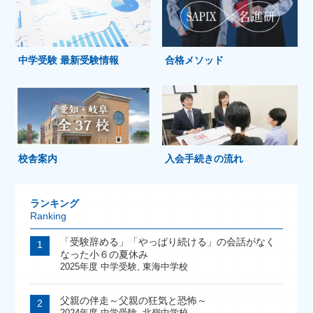
中学受験 最新受験情報
合格メソッド
校舎案内
入会手続きの流れ
ランキング
Ranking
「受験辞める」「やっぱり続ける」の会話がなく
なった小６の夏休み
2025年度 中学受験
,
東海中学校
父親の伴走～父親の狂気と恐怖～
2024年度 中学受験
,
北嶺中学校