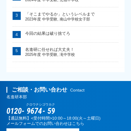
「そこまでやるか」というレベルまで
2023年度 中学受験
,
南山中学校女子部
今回の結果は破り捨てろ
名進研に任せれば大丈夫！
2025年度 中学受験
,
滝中学校
ご相談・お問い合わせ
Contact
名進研本部
クロウナシ
ゴウカク
0120-
9674
-
59
【通話無料】<受付時間>10:00～18:00(火～土曜日)
メールフォームでのお問い合わせはこちら