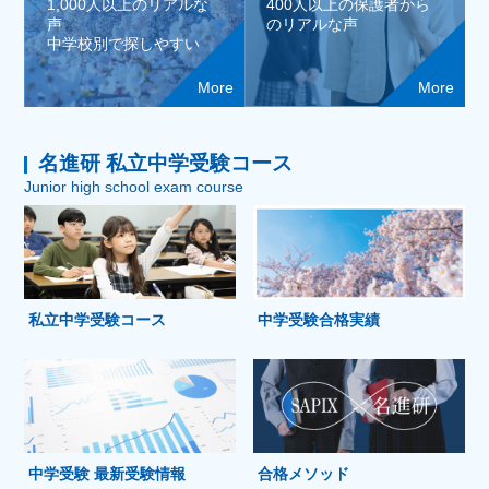
1,000人以上のリアルな
400人以上の保護者から
声
のリアルな声
中学校別で探しやすい
More
More
名進研 私立中学受験コース
Junior high school exam course
私立中学受験コース
中学受験合格実績
中学受験 最新受験情報
合格メソッド