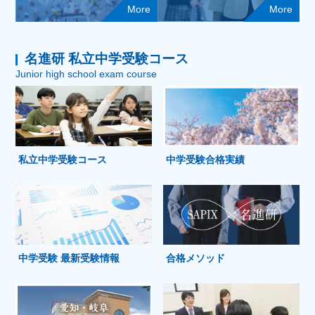
More
More
名進研 私立中学受験コース
Junior high school exam course
私立中学受験コース
中学受験合格実績
中学受験 最新受験情報
合格メソッド