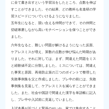
に全て書き出すという学習法をしたところ、点数を伸ば
すことができました。その結果、どの教科も名進研の学
習スピードについていけるようになりました。
五年生になると、競い合える仲間ができて、その仲間と
切磋琢磨しながら高いモチベーションを保つことができ
ました。
六年生なると、難しい問題が解けるようになった反面、
ケアレスミスが増え、算数の点数が伸び悩んだ時期があ
りました。それに対しては、まず、間違えた問題をミス
と経験値不足に分類しました。ミスについては、間違え
た事実と原因、再発防止策の三つのポイントで整理した
失敗事例集を父と作成しました。プレ中の前には、失敗
事例集を見返して、ケアレスミスを減らすことができま
した。また、社会や国語で間違えた漢字を単語帳に記入
し、プレ中や入試前に見返していました。
入試本番が近づくと緊張のせいか、家では集中すること