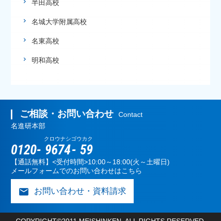
半田高校
名城大学附属高校
名東高校
明和高校
ご相談・お問い合わせ
Contact
名進研本部
クロウナシ
ゴウカク
0120-
9674
-
59
【通話無料】<受付時間>10:00～18:00(火～土曜日)
メールフォームでのお問い合わせはこちら
mail
お問い合わせ・資料請求