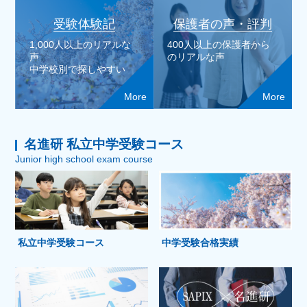
受験体験記
保護者の声・評判
1,000人以上のリアルな
400人以上の保護者から
声
のリアルな声
中学校別で探しやすい
More
More
名進研 私立中学受験コース
Junior high school exam course
私立中学受験コース
中学受験合格実績