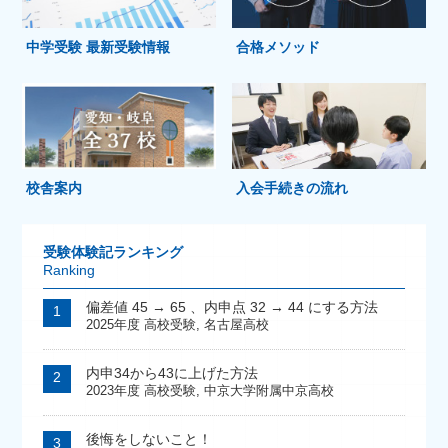
中学受験 最新受験情報
合格メソッド
校舎案内
入会手続きの流れ
受験体験記ランキング
Ranking
偏差値 45 → 65 、内申点 32 → 44 にする方法
2025年度 高校受験
,
名古屋高校
内申34から43に上げた方法
2023年度 高校受験
,
中京大学附属中京高校
後悔をしないこと！