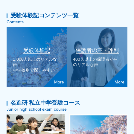
受験体験記コンテンツ一覧
Contents
受験体験記
保護者の声・評判
1,000人以上のリアルな
400人以上の保護者から
声
のリアルな声
中学校別で探しやすい
More
More
名進研 私立中学受験コース
Junior high school exam course