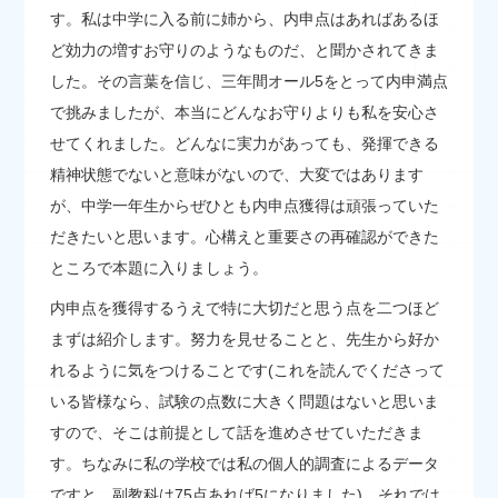
す。私は中学に入る前に姉から、内申点はあればあるほ
ど効力の増すお守りのようなものだ、と聞かされてきま
した。その言葉を信じ、三年間オール5をとって内申満点
で挑みましたが、本当にどんなお守りよりも私を安心さ
せてくれました。どんなに実力があっても、発揮できる
精神状態でないと意味がないので、大変ではあります
が、中学一年生からぜひとも内申点獲得は頑張っていた
だきたいと思います。心構えと重要さの再確認ができた
ところで本題に入りましょう。
内申点を獲得するうえで特に大切だと思う点を二つほど
まずは紹介します。努力を見せることと、先生から好か
れるように気をつけることです(これを読んでくださって
いる皆様なら、試験の点数に大きく問題はないと思いま
すので、そこは前提として話を進めさせていただきま
す。ちなみに私の学校では私の個人的調査によるデータ
ですと、副教科は75点あれば5になりました)。それでは