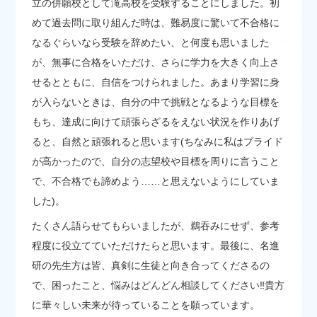
立の併願校として滝高校を受験することにしました。初
めて過去問に取り組んだ時は、難易度に驚いて不合格に
なるぐらいなら受験を辞めたい、と何度も思いました
が、無事に合格をいただけ、さらに学力を大きく向上さ
せるとともに、自信をつけられました。あまり学習に身
が入らないときは、自分の中で挑戦となるような目標を
もち、達成に向けて頑張らざるをえない状況を作りあげ
ると、自然と頑張れると思います(ちなみに私はプライド
が高かったので、自分の志望校や目標を周りに言うこと
で、不合格でも諦めよう……と思えないようにしていま
した)。
たくさん語らせてもらいましたが、鵜吞みにせず、参考
程度に役立てていただけたらと思います。最後に、名進
研の先生方は皆、真剣に生徒と向き合ってくださるの
で、困ったこと、悩みはどんどん相談してください‼貴方
に華々しい未来が待っていることを願っています。