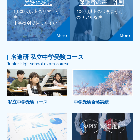
受験体験記
保護者の声・評判
1,000人以上のリアルな
400人以上の保護者から
声
のリアルな声
中学校別で探しやすい
More
More
名進研 私立中学受験コース
Junior high school exam course
私立中学受験コース
中学受験合格実績