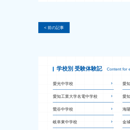
< 前の記事
学校別 受験体験記
Content for 
愛光中学校
愛
愛知工業大学名電中学校
愛
鶯谷中学校
海
岐阜東中学校
金