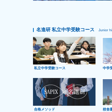
名進研 私立中学受験コース
Junior h
私立中学受験コース
中学
合格メソッド
校舎