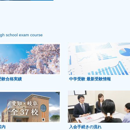
igh school exam course
受験合格実績
中学受験 最新受験情報
案内
入会手続きの流れ