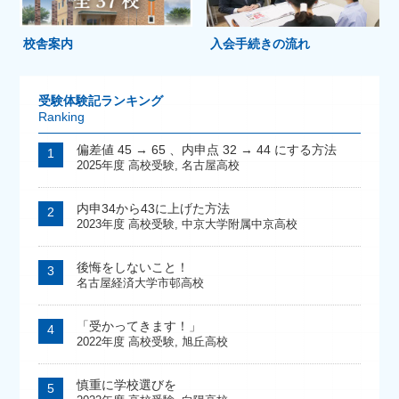
校舎案内
入会手続きの流れ
受験体験記ランキング
Ranking
偏差値 45 → 65 、内申点 32 → 44 にする方法
2025年度 高校受験
,
名古屋高校
内申34から43に上げた方法
2023年度 高校受験
,
中京大学附属中京高校
後悔をしないこと！
名古屋経済大学市邨高校
「受かってきます！」
2022年度 高校受験
,
旭丘高校
慎重に学校選びを