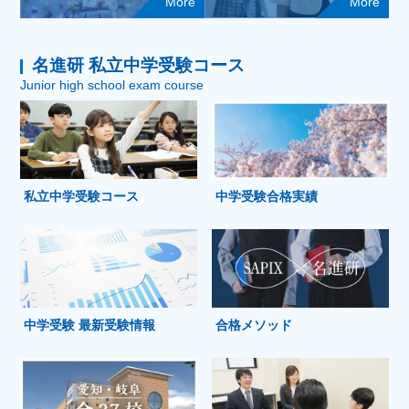
More
More
名進研 私立中学受験コース
Junior high school exam course
私立中学受験コース
中学受験合格実績
中学受験 最新受験情報
合格メソッド