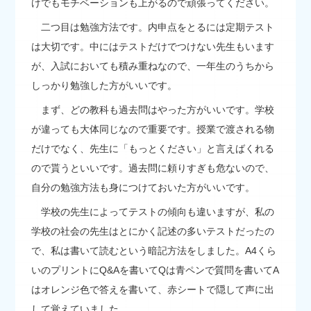
けでもモチベーションも上がるので頑張ってください。
二つ目は勉強方法です。内申点をとるには定期テスト
は大切です。中にはテストだけでつけない先生もいます
が、入試においても積み重ねなので、一年生のうちから
しっかり勉強した方がいいです。
まず、どの教科も過去問はやった方がいいです。学校
が違っても大体同じなので重要です。授業で渡される物
だけでなく、先生に「もっとください」と言えばくれる
ので貰うといいです。過去問に頼りすぎも危ないので、
自分の勉強方法も身につけておいた方がいいです。
学校の先生によってテストの傾向も違いますが、私の
学校の社会の先生はとにかく記述の多いテストだったの
で、私は書いて読むという暗記方法をしました。A4くら
いのプリントにQ&Aを書いてQは青ペンで質問を書いてA
はオレンジ色で答えを書いて、赤シートで隠して声に出
して覚えていました。