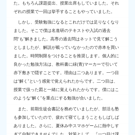
た。もちろん課題提出、授業出席もしていました。それ
ぞれの授業で一回は挙手することもやっていました。
しかし、受験勉強になるとこれだけでは足りなくなり
ました。そこで僕は名進研のテキストや入試の過去
問“も”解きました。高専の過去問はネットで見て解こう
としましたが、解説が載っていなかったので赤本を買い
ました。時間制限をつけることを推奨します。個人的に
良かった勉強方法は、教科書に緑(青)マーカーで引いて
赤下敷きで隠すことです。理由は二つあります。一つ目
は“解く”という感覚で覚えられたからです。二つ目は、
授業で扱った図と一緒に覚えられたからです。僕にはこ
のような“解く”を重点にする勉強が合いました。
また、前期生徒会書記を務めていましたが、部活も塾
も参加していたので、疲れて寝てしまうこともしばしば
ありました。さらに、夏休み中スマホゲームに熱中しす
ぎて自制できませんでした。対策として、『一つ目は課