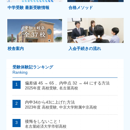
中学受験 最新受験情報
合格メソッド
校舎案内
入会手続きの流れ
受験体験記ランキング
Ranking
偏差値 45 → 65 、内申点 32 → 44 にする方法
2025年度 高校受験
,
名古屋高校
内申34から43に上げた方法
2023年度 高校受験
,
中京大学附属中京高校
後悔をしないこと！
名古屋経済大学市邨高校