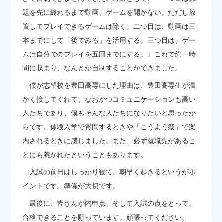
題を先に終わるまで動画、ゲームを開かない。ただし放
置してプレイできるゲームは除く。二つ目は、動画は三
本までにして「後でみる」を活用する。三つ目は、ゲー
ムは自分でのプレイを五回までにする。』これで約一時
間に収まり、なんとか自制することができました。
僕が志望校を豊田高専にした理由は、豊田高専生が温
かく接してくれて、なおかつコミュニケーションも高い
人たちであり、僕もそんな人たちになりたいと思ったか
らです。体験入学で質問するときや「こうよう祭」で案
内されるときに感じました。また、必ず就職先があるこ
とにも惹かれたということもあります。
入試の前日はしっかり寝て、朝早く起きるというがポ
イントです。準備が大切です。
最後に、皆さんが内申点、そして入試の点をとって、
合格できることを願っています。頑張ってください。