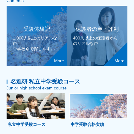
Contents
受験体験記
保護者の声・評判
1,000人以上のリアルな
400人以上の保護者から
声
のリアルな声
中学校別で探しやすい
More
More
名進研 私立中学受験コース
Junior high school exam course
私立中学受験コース
中学受験合格実績