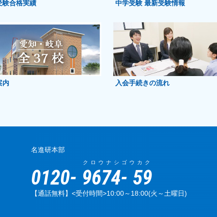
受験合格実績
中学受験 最新受験情報
案内
入会手続きの流れ
名進研本部
クロウナシ
ゴウカク
0120-
9674
-
59
【通話無料】<受付時間>10:00～18:00(火～土曜日)