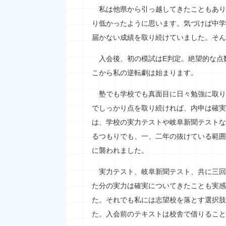
私は他県から引っ越してきたこともあり
り低かったように思います。気づけば中学
届かない成績を取り続けていました。そん
入会後、初の模試はE判定。絶望的な点
こから私の逆転劇は始まります。
塾でも学校でも真面目に日々勉強に取り
でしっかり点を取り続ければ、内申は確実
は、学校の実力テストや岐阜新聞テストな
るつもりでも、一、二年の抜けている範囲
に襲われました。
実力テスト、岐阜新聞テスト、共に三回
た分の実力は確実についてきたことも実感
た。それでも私には志望校を落とす選択肢
た。入会前のテキストは校舎で借りること