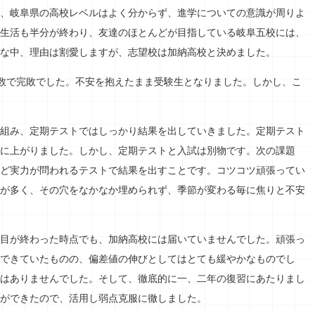
、岐阜県の高校レベルはよく分からず、進学についての意識が周りよ
生活も半分が終わり、友達のほとんどが目指している岐阜五校には、
な中、理由は割愛しますが、志望校は加納高校と決めました。
数で完敗でした。不安を抱えたまま受験生となりました。しかし、こ
組み、定期テストではしっかり結果を出していきました。定期テスト
に上がりました。しかし、定期テストと入試は別物です。次の課題
ど実力が問われるテストで結果を出すことです。コツコツ頑張ってい
が多く、その穴をなかなか埋められず、季節が変わる毎に焦りと不安
目が終わった時点でも、加納高校には届いていませんでした。頑張っ
できていたものの、偏差値の伸びとしてはとても緩やかなものでし
はありませんでした。そして、徹底的に一、二年の復習にあたりまし
ができたので、活用し弱点克服に徹しました。