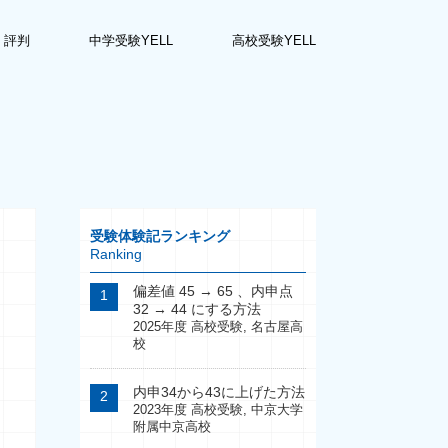
・評判
中学受験YELL
高校受験YELL
受験体験記ランキング
Ranking
偏差値 45 → 65 、内申点
32 → 44 にする方法
2025年度 高校受験
,
名古屋高
校
内申34から43に上げた方法
2023年度 高校受験
,
中京大学
附属中京高校