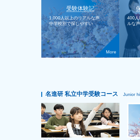
受験体験記
1,000人以上のリアルな声
400
中学校別で探しやすい
ルな
More
名進研 私立中学受験コース
Junior h