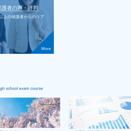
保護者の声・評判
人以上の保護者からのリア
声
More
igh school exam course