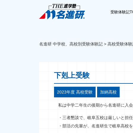
受験体験記T
名進研 中学校、高校別受験体験記
>
高校受験体験
下剋上受験
2023年度 高校受験
加納高校
私は中学二年生の後期から名進研に入会
・三者懇談で、岐阜五校は厳しいと担任
・部活の先輩が、名進研生で岐阜高校を