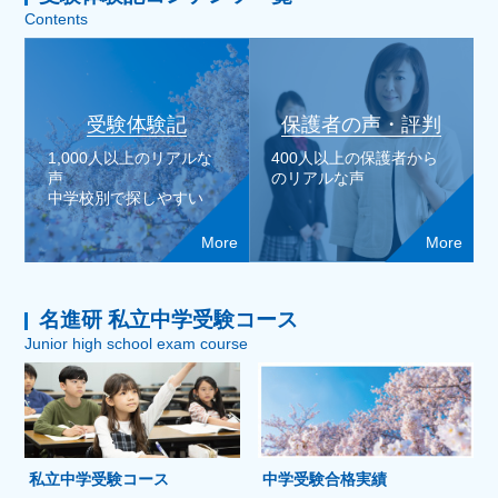
Contents
受験体験記
保護者の声・評判
1,000人以上のリアルな
400人以上の保護者から
声
のリアルな声
中学校別で探しやすい
More
More
名進研 私立中学受験コース
Junior high school exam course
私立中学受験コース
中学受験合格実績