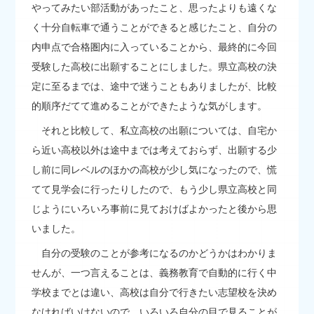
やってみたい部活動があったこと、思ったよりも遠くな
く十分自転車で通うことができると感じたこと、自分の
内申点で合格圏内に入っていることから、最終的に今回
受験した高校に出願することにしました。県立高校の決
定に至るまでは、途中で迷うこともありましたが、比較
的順序だてて進めることができたような気がします。
それと比較して、私立高校の出願については、自宅か
ら近い高校以外は途中までは考えておらず、出願する少
し前に同レベルのほかの高校が少し気になったので、慌
てて見学会に行ったりしたので、もう少し県立高校と同
じようにいろいろ事前に見ておけばよかったと後から思
いました。
自分の受験のことが参考になるのかどうかはわかりま
せんが、一つ言えることは、義務教育で自動的に行く中
学校までとは違い、高校は自分で行きたい志望校を決め
なければいけないので、いろいろ自分の目で見ることが