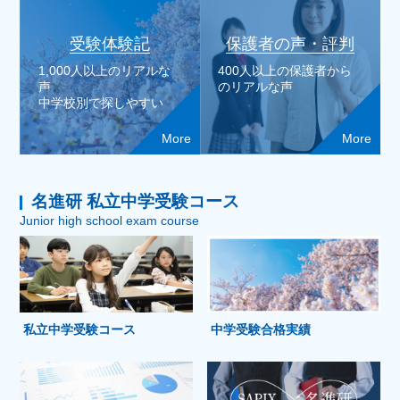
受験体験記
保護者の声・評判
1,000人以上のリアルな
400人以上の保護者から
声
のリアルな声
中学校別で探しやすい
More
More
名進研 私立中学受験コース
Junior high school exam course
私立中学受験コース
中学受験合格実績